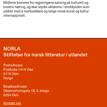
Midlene kommer fra regjeringens satsing på kulturell og
kreativ næring, og skal styrke aktørene i verdikjeden som
jobber med å markedsføre og selge norsk kunst og kultur
internasjonalt.
NORLA
Stiftelse for norsk litteratur i utlandet
Postadresse:
Postboks 1414 Vika
0115 Oslo
Norge
Besøksadresse:
Observatoriegata 1B, 3. etasje
0254 Oslo
Kontakt oss