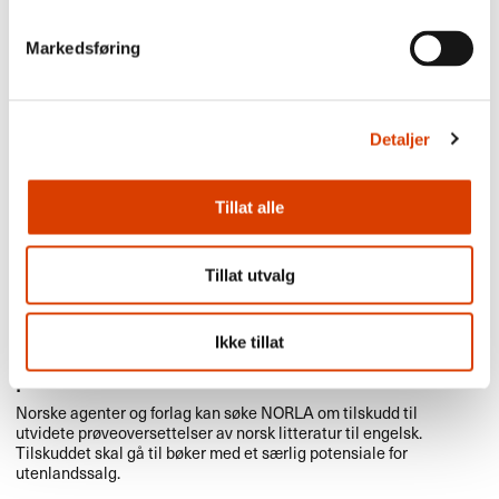
Forleggere og agenter både i utlandet og Norge kan søke
NORLA
om tilskudd til prøveoversettelser av norske bøker.
Markedsføring
Det kan søkes om tilskudd til både skjønnlitteratur og
sakprosa for barn/unge og voksne.
Bøkene det søkes om må være utkommet og oppfylle
Detaljer
NORLAs kriterier for oversettelsestilskudd. Oversettelsen må
skje direkte fra norsk.
Tilskudd til prøveoversettelser av NORLAs fokustitler vil
Tillat alle
prioriteres.
Tillat utvalg
1. september
Ikke tillat
Søknadsfrist: Utvidete
prøveoversettelser av norsk litteratur
Norske agenter og forlag kan søke
NORLA
om tilskudd til
utvidete prøveoversettelser av norsk litteratur til engelsk.
Tilskuddet skal gå til bøker med et særlig potensiale for
utenlandssalg.