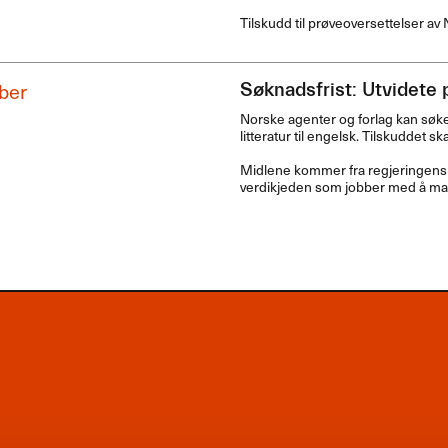
Tilskudd til prøveoversettelser av N
ber
Søknadsfrist: Utvidete 
Norske agenter og forlag kan søk
litteratur til engelsk. Tilskuddet s
Midlene kommer fra regjeringens sa
verdikjeden som jobber med å mark