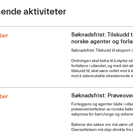
nde aktiviteter
ber
Søknadsfrist: Tilskudd t
norske agenter og forla
Søknadsfrist: Tilskudd til eksport-
Ordningen skal bidra til å styrke 
forfattere i utlandet, og med det 
tilskudd til, skal være rettet mot å
mot å videreutvikle eksisterende 
ber
Søknadsfrist: Prøveover
Forleggere og agenter både i utl
prøveoversettelser av norske bøker
sakprosa for barn/unge og voksne
Bøkene det søkes om må være utko
Oversettelsen må skje direkte fra 