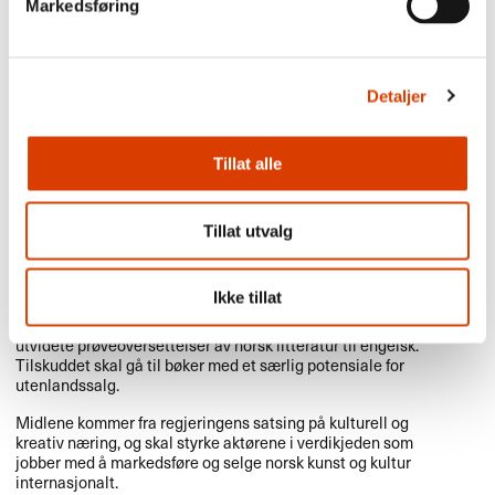
sakprosa for barn/unge og voksne.
Markedsføring
Bøkene det søkes om må være utkommet og oppfylle
NORLAs kriterier for oversettelsestilskudd. Oversettelsen må
skje direkte fra norsk.
Detaljer
Tilskudd til prøveoversettelser av NORLAs fokustitler vil
prioriteres.
Tillat alle
1. september
Tillat utvalg
Søknadsfrist: Utvidete
prøveoversettelser av norsk litteratur
Ikke tillat
Norske agenter og forlag kan søke
NORLA
om tilskudd til
utvidete prøveoversettelser av norsk litteratur til engelsk.
Tilskuddet skal gå til bøker med et særlig potensiale for
utenlandssalg.
Midlene kommer fra regjeringens satsing på kulturell og
kreativ næring, og skal styrke aktørene i verdikjeden som
jobber med å markedsføre og selge norsk kunst og kultur
internasjonalt.