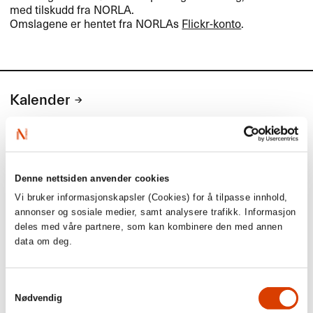
med tilskudd fra
NORLA
.
Omslagene er hentet fra NORLAs
Flickr-konto
.
Kalender
Kommende aktiviteter
Denne nettsiden anvender cookies
1. september
Vi bruker informasjonskapsler (Cookies) for å tilpasse innhold,
annonser og sosiale medier, samt analysere trafikk. Informasjon
Søknadsfrist: Tilskudd til eksport- og
deles med våre partnere, som kan kombinere den med annen
markedstiltak i utlandet (for norske
data om deg.
agenter og forlag)
Søknadsfrist: Tilskudd til eksport- og markedstiltak i utlandet
Samtykkevalg
(for norske agenter og forlag)
Nødvendig