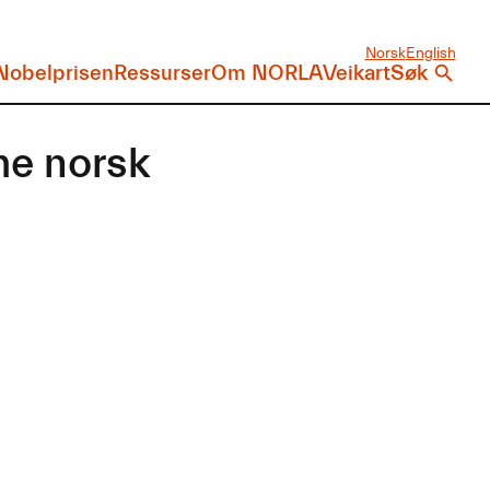
Norsk
English
Nobelprisen
Ressurser
Om NORLA
Veikart
Søk
me norsk