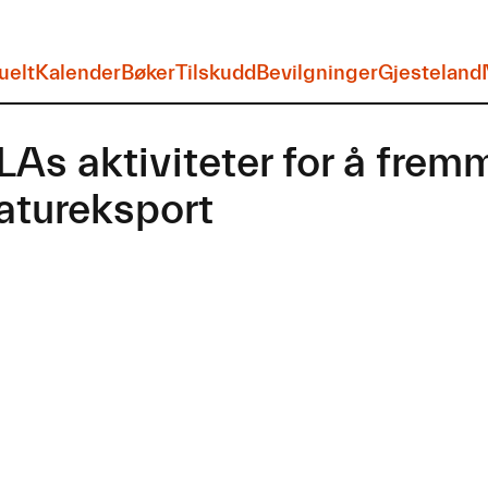
uelt
Kalender
Bøker
Tilskudd
Bevilgninger
Gjesteland
As aktiviteter for å frem
ratureksport