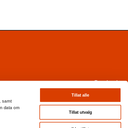
Facebook
Instagram
X
Tillat alle
, samt
Nyhetsbrev
en data om
Books from Norway
Tillat utvalg
Flickr