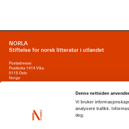
NORLA
Stiftelse for norsk litteratur i utlandet
Postadresse:
Postboks 1414 Vika
0115 Oslo
Norge
Besøksadresse:
Observatoriegata 1B, 3. etasje
Denne nettsiden anvende
0254 Oslo
Vi bruker informasjonskaps
Kontakt oss
analysere trafikk. Inform
deg.
Org.nr: 981 242 297