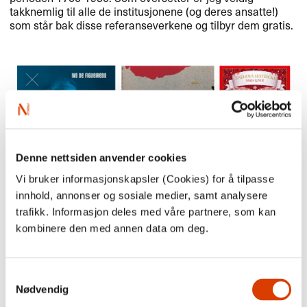
takknemlig til alle de institusjonene (og deres ansatte!​​)
som st​å​r bak disse referanseverkene og tilbyr dem gratis.​​
Denne nettsiden anvender cookies
Vi bruker informasjonskapsler (Cookies) for å tilpasse
innhold, annonser og sosiale medier, samt analysere
trafikk. Informasjon deles med våre partnere, som kan
kombinere den med annen data om deg.
Fire av Karol​í​nas oversettelser (fra v.​​): "​​Henrik Ibsen ​– mennesket
og masken​​"​​, "​​Elskede Poona​​"​​, "​​Sn​ø​s​ø​steren​​" og "​​Krigen​​"​​
Samtykkevalg
Hvilke av b​ø​kene du har oversatt har gitt
Nødvendig