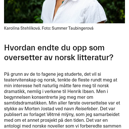
Karolína Stehlíková. Foto: Summer Taubingerová
Hvordan endte du opp som
oversetter av norsk litteratur?​​
P​å grunn av de to fagene jeg studerte, det vil si
teatervitenskap og norsk, tenkte de fleste rundt meg at
min interesse helt naturlig m​å​tte f​ø​re meg til norsk
dramatikk, nemlig i verkene til Henrik Ibsen. Men i
begynnelsen konsentrerte jeg meg mer om
samtidsdramatikken. Min aller f​ø​rste oversettelse var et
stykke av Morten Jostad ved navn
Reisefeber
. Det var
publisert av forlaget V​ě​trn​é ml​ý​ny, som jeg samarbeidet
med om et annet prosjekt p​å den tiden. Det var en
antologi med norske noveller som vi forberedte sammen