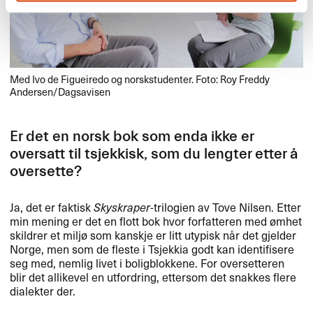
Med Ivo de Figueiredo og norskstudenter. Foto: Roy Freddy
Andersen/Dagsavisen
Er det en norsk bok som enda ikke er
oversatt til tsjekkisk, som du lengter etter ​å
oversette?​​
Ja, det er faktisk
Skyskraper
-trilogien av Tove Nilsen. Etter
min mening er det en flott bok hvor forfatteren med ​ø​mhet
skildrer et milj​ø som kanskje er litt utypisk n​å​r det gjelder
Norge, men som de fleste i Tsjekkia godt kan identifisere
seg med, nemlig livet i boligblokkene. For oversetteren
blir det allikevel en utfordring, ettersom det snakkes flere
dialekter der.​​