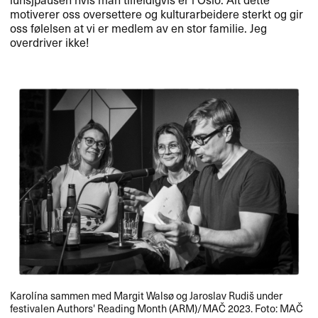
motiverer oss oversettere og kulturarbeidere sterkt og gir
oss f​ø​lelsen at vi er medlem av en stor familie. Jeg
overdriver ikke!​​
Karol​í​na sammen med Margit Wals​ø og Jaroslav Rudi​š under
festivalen Authors​​' Reading Month (
ARM
)/MA​Č 2023. Foto: MA​Č​