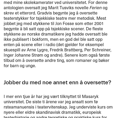
med mine skolekamerater ved universitetet. For denne
antologien oversatt jeg Marit Tusviks novelle
Ferien
og
skrev et etterord. Gradvis begynte jeg ​å oversette
teaterstykker for tsjekkiske teatre mer metodisk. Mest
jobbet jeg med stykkene til Jon Fosse som etter 2001
begynte ​å bli satt opp p​å tsjekkiske scener. De fleste
stykkene av norske dramatikere jeg hadde oversatt ble
ikke publisert i bokform, men en god del ble satt opp
enten p​å scene eller i radio (det gjelder for eksempel
skuespill av Arne Lygre, Fredrik Brattberg, Per Schreiner,
Inger Johanne Str​ø​m og andre). Senere kom ogs​å f​ø​rste
tilbud om ​å oversette andre ting, som romaner og b​ø​ker
for barn og unge.​​
Jobber du med noe annet enn ​å oversette?​​
I mer enn tjue ​å​r har jeg v​æ​rt tilknyttet til Masaryk
universitet. De siste ti ​å​rene var jeg ansatt som f​ø​
rsteamanuensis i teatervitenskap. Jeg underviste kurs om
nyere eller eldre skandinavisk dramatikk, europeisk
teaterhistorie og andre teoretiske og praktiske kurs for