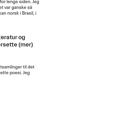
for lenge siden. Jeg
et var ganske s​å
an norsk i Brasil, i
tteratur og
ersette (mer)
ktsamlinger til det
ette poesi. Jeg