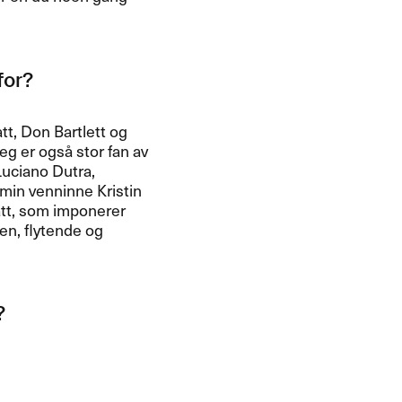
r?​​
tt, Don Bartlett og
Jeg er ogs​å stor fan av
Luciano Dutra,
min venninne Kristin
att, som imponerer
en, flytende og
​