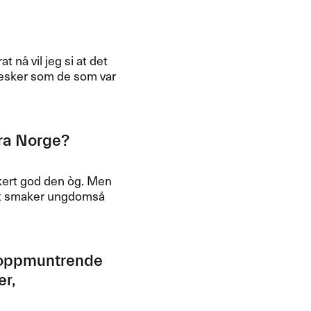
n​å vil jeg si at det
nnesker som de som var
ra Norge?​​
kert god den ​ò​g. Men
t smaker ungdoms​å​
r, oppmuntrende
er,