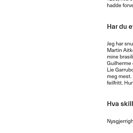
hadde forven
Har du et
Jeg har snu
Martin Aitke
mine brasil
Guilherme d
Lie Garrubo
meg mest. H
feilfritt. H
Hva skil
Nysgjerrighe