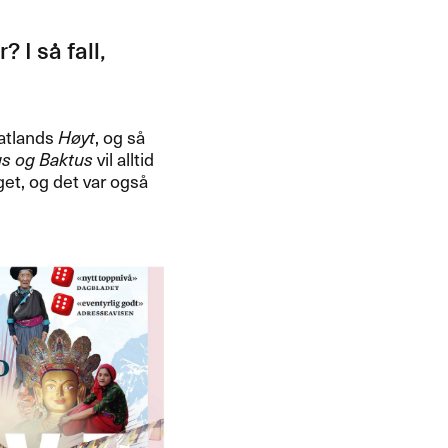
 I s​å fall,
 Fatlands
H​ø​yt
, og s​å
us og Baktus
vil alltid
et, og det var ogs​å