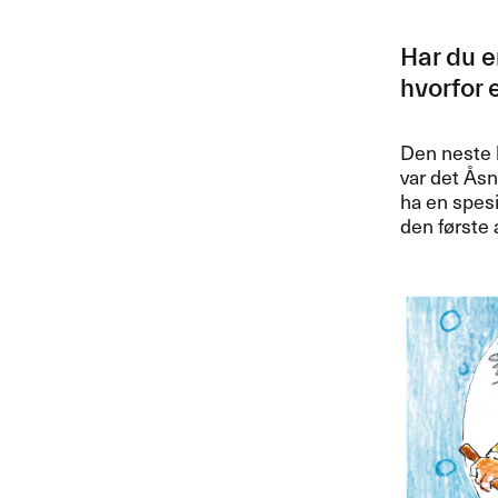
Har du en
hvorfor e
Den neste bo
var det ​Å​
ha en spesi
den f​ø​rst