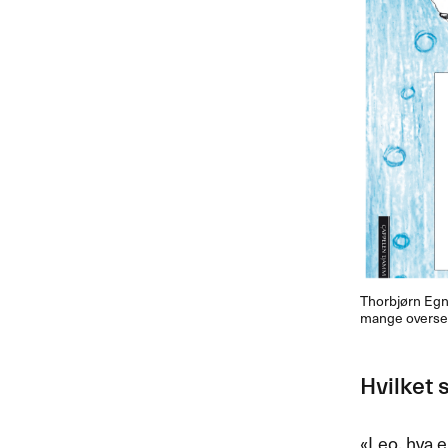
Thorbj​ø​rn Egne
mange oversett
Hvilket s
​«​Leo, hva