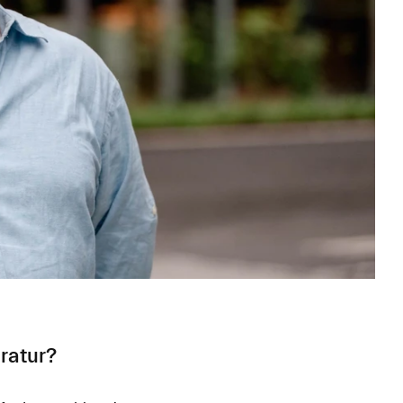
atur?​​