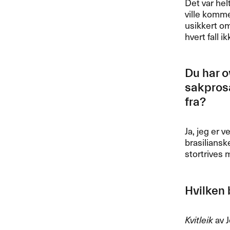
Det var hel
ville komme
usikkert om 
hvert fall ik
Du har ov
sakprosa
fra?​​
Ja, jeg er v
brasiliansk
stortrives m
Hvilken b
Kvitleik
av J