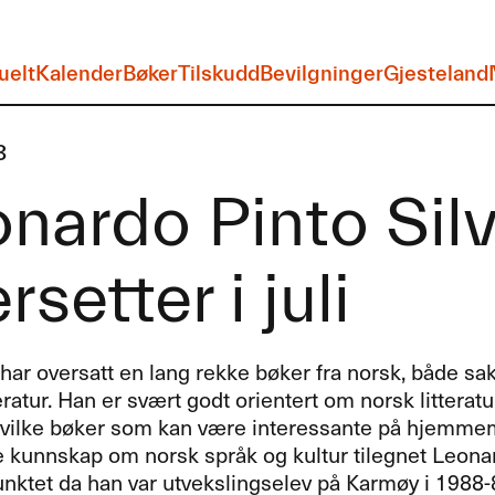
uelt
Kalender
Bøker
Tilskudd
Bevilgninger
Gjesteland
3
onardo Pinto Sil
rsetter i juli
har oversatt en lang rekke bøker fra norsk, både sa
eratur. Han er svært godt orientert om norsk litterat
hvilke bøker som kan være interessante på hjemme
 kunnskap om norsk språk og kultur tilegnet Leonar
nktet da han var utvekslingselev på Karmøy i 1988-