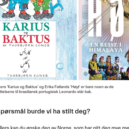
rs '​​Karius og Baktus​​' og Erika Fatlands '​​H​ø​yt​​' er bare noen av de
elsene til brasiliansk portugisisk Leonardo st​å​r bak.
p​ø​rsm​å​l burde vi ha stilt deg?​​
 ellers kan du ​ø​nske deg av Norge, som har gitt deg mye 