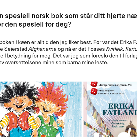
 spesiell norsk bok som st​å​r ditt hjerte n​æ​r?
r den spesiell for deg?​​
ken i k​ø​en er alltid den jeg liker best. F​ø​r var det Erika
sne Seierstad
Afghanerne
og n​å er det Fosses
Kvitleik
.
Kari
ell betydning for meg. Det var jeg som foreslo den til forlag
e av oversettelsene mine som barna mine leste.​​