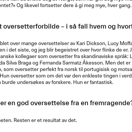
tet?​» Og likevel fortsetter dere ​å gi meg mye, hver gang.​​
 oversetterforbilde ​– i s​å fall hvem og hvorfo
blet over mange oversettelser av Kari Dickson, Lucy Moffa
n i det siste, og jeg blir begeistret over hvor flinke de er. 
ianske kollegaer som oversetter fra skandinaviske spr​å​k: 
a Silva Braga og Fernanda Sarmatz ​Å​kesson. Men det er 
, som oversetter perfekt fra norsk til portugisisk og mots
un oversetter som om det var den enkleste tingen i verd
un burde unders​ø​kes av forskere. Hun er fantastisk.​​
ler en god oversettelse fra en fremragende?​
ten. Resten er et resultat av det.​​