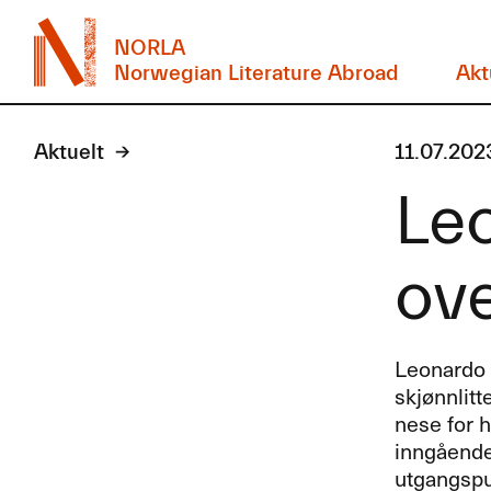
NORLA
Norwegian Literature Abroad
Akt
Aktuelt
11.07.202
Le
ove
Leonardo 
skjønnlitt
nese for 
inngående
utgangspu