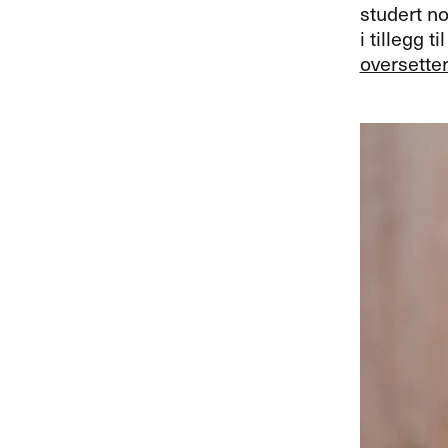
studert no
i tillegg ti
oversette