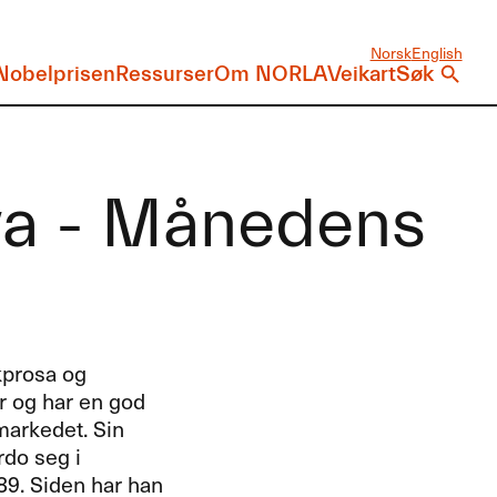
Norsk
English
Nobelprisen
Ressurser
Om NORLA
Veikart
Søk
va - Månedens
kprosa og
ur og har en god
markedet. Sin
do seg i
89. Siden har han