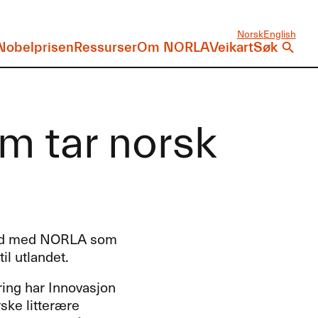
Norsk
English
Nobelprisen
Ressurser
Om NORLA
Veikart
Søk
m tar norsk
n
eid med
NORLA
som
il utlandet.
ring har Innovasjon
ske litterære