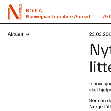
NORLA
Norwegian Literature Abroad
Akt
Aktuelt
23.03.20
Nyt
lit
Innovasjo
skal hjelp
Som en del
Norge fåt