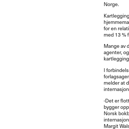
Norge.
Kartleggin
hjemmemark
for en rela
med 13 % fr
Mange av de
agenter, o
kartlegging
I forbindel
forlagsagen
melder at d
internasjona
-Det er flo
bygger opp
Norsk bokbr
internasjona
Margit Wals