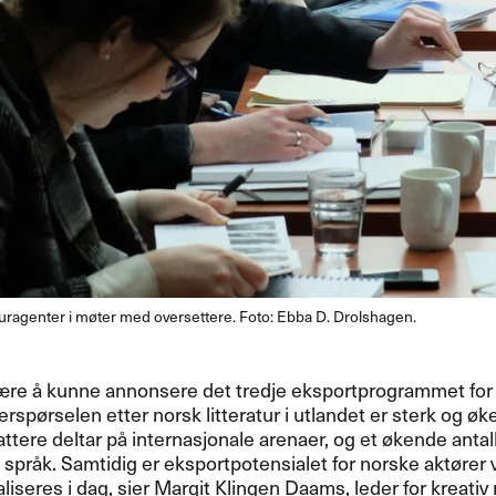
turagenter i møter med oversettere. Foto: Ebba D. Drolshagen.
ære å kunne annonsere det tredje eksportprogrammet for k
erspørselen etter norsk litteratur i utlandet er sterk og øk
ttere deltar på internasjonale arenaer, og et økende antall 
e språk. Samtidig er eksportpotensialet for norske aktører 
liseres i dag, sier Margit Klingen Daams, leder for kreativ