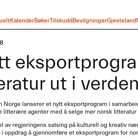
uelt
Kalender
Bøker
Tilskudd
Bevilgninger
Gjesteland
18
t eksportprogra
teratur ut i verde
n Norge lanserer et nytt eksportprogram i samarb
e litterære agenter med å selge mer norsk litteratur t
 av regjeringens satsing på kulturell og kreativ næ
t i oppdrag å gjennomføre et eksportprogram for nor