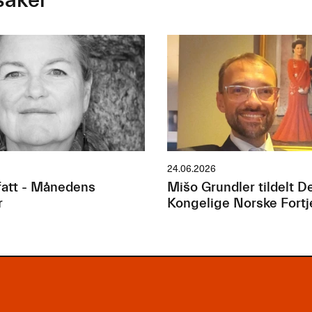
saker
24.06.2026
att - Månedens
Mišo Grundler tildelt D
r
Kongelige Norske Fort