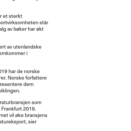
r et sterkt
ortvirksomheten står
alg av bøker har økt
ert av utenlandske
fremkommer i
019 har de norske
er. Norske forfattere
epresentere dem
viklingen.
teraturbransjen som
Frankfurt 2019.
met vil øke bransjens
atureksport, sier