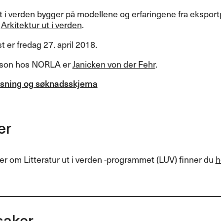
 ut i verden bygger på modellene og erfaringene fra eksp
g
Arkitektur ut i verden
.
t er fredag 27. april 2018.
rson hos
NORLA
er
Janicken von der Fehr
.
tlysning og søknadsskjema
er
jer om Litteratur ut i verden -programmet (
LUV
) finner du
h