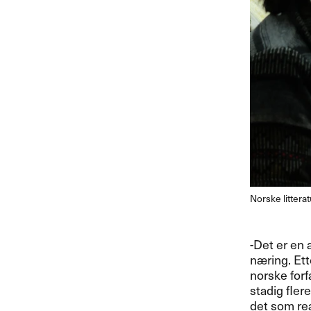
Norske littera
-Det er en 
næring. Ett
norske forfa
stadig fler
det som rea