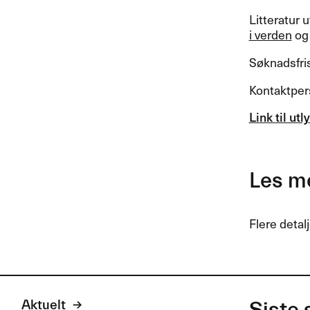
Litteratur
i verden
o
Søknadsfris
Kontaktpe
Link til u
Les m
Flere detal
Aktuelt