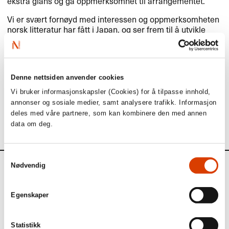
ekstra glans og ga oppmerksomhet til arrangementet.
Vi er svært fornøyd med interessen og oppmerksomheten
norsk litteratur har fått i Japan, og ser frem til å utvikle
nettverket i japansk bokbransje videre.
Les mer om seminaret i vår
kalender
og på den norske
ambassaden i Tokyos
nettsider
.
Denne nettsiden anvender cookies
(Alle foto: Margit Walsø)
Vi bruker informasjonskapsler (Cookies) for å tilpasse innhold,
annonser og sosiale medier, samt analysere trafikk. Informasjon
Interessert i å lese flere reisebrev fra
NORLA
?
Nå har vi samlet alle sakene
her
.
deles med våre partnere, som kan kombinere den med annen
data om deg.
Samtykkevalg
Nødvendig
Aktuelt
Egenskaper
Siste saker
Statistikk