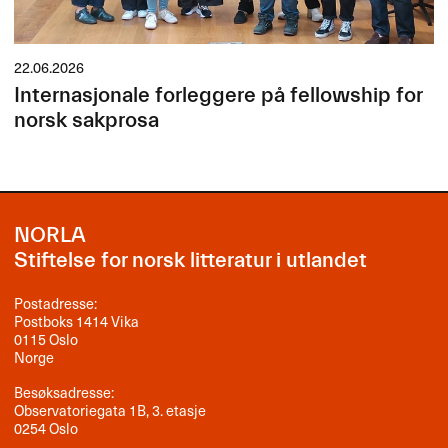
22.06.2026
Internasjonale forleggere på fellowship for
norsk sakprosa
NORLA
Stiftelse for norsk litteratur i utlandet
Postadresse:
Postboks 1414 Vika
0115 Oslo
Norge
Besøksadresse:
Observatoriegata 1B, 3. etasje
0254 Oslo