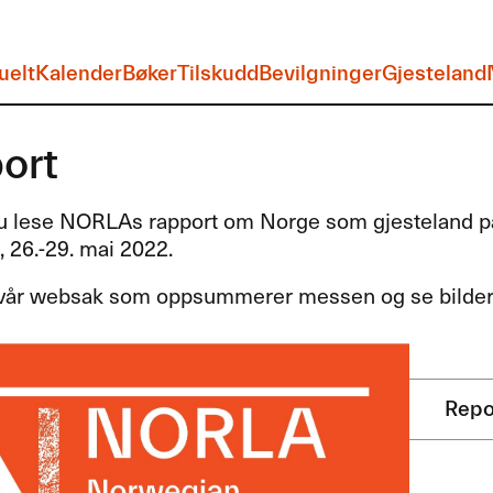
uelt
Kalender
Bøker
Tilskudd
Bevilgninger
Gjesteland
ort
u lese NORLAs rapport om Norge som gjesteland 
 26.-29. mai 2022.
 vår websak som oppsummerer messen og se bilde
Repo