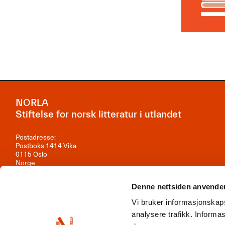
NORLA
Stiftelse for norsk litteratur i utlandet
Postadresse:
Postboks 1414 Vika
0115 Oslo
Norge
Besøksadresse:
Denne nettsiden anvende
Observatoriegata 1B, 3. etasje
0254 Oslo
Vi bruker informasjonskaps
Kontakt oss
analysere trafikk. Inform