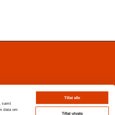
Facebook
Instagram
Tillat alle
X
, samt
Nyhetsbrev
en data om
Books from Norway
Tillat utvalg