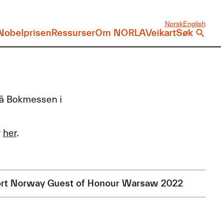
Norsk
English
Nobelprisen
Ressurser
Om NORLA
Veikart
Søk
på Bokmessen i
r
her
.
rt Norway Guest of Honour Warsaw 2022