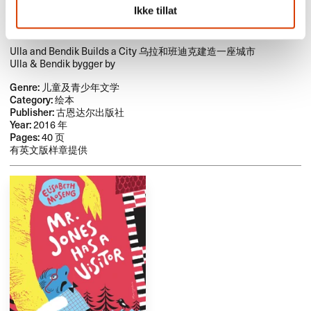
奥西尔德·康斯塔德·约翰森 Å. K. Johnsen,
Ikke tillat
Åshild Kanstad Johnsen (ill.)
Ulla and Bendik Builds a City 乌拉和班迪克建造一座城市
Ulla & Bendik bygger by
Genre:
儿童及青少年文学
Category:
绘本
Publisher:
古恩达尔出版社
Year:
2016 年
Pages:
40 页
有英文版样章提供