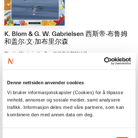
K. Blom & G. W. Gabrielsen 西斯帝·布鲁姆
和盖尔·文·加布里尔森
Plastic Waste in the Sea 海洋里的塑料垃圾
Søppelplasten i havet
Genre:
儿童与青少年
Category:
非虚构类
Publisher:
卡普勒戴姆出版社 Cappelen Damm
Denne nettsiden anvender cookies
Year:
2016 年
Pages:
56 页
Vi bruker informasjonskapsler (Cookies) for å tilpasse
该书提供英文样章
innhold, annonser og sosiale medier, samt analysere
trafikk. Informasjon deles med våre partnere, som kan
Erika Fatland 艾丽卡·法特兰
kombinere den med annen data om deg.
The Border 边境。一趟通过东北航道在俄罗斯和朝鲜到挪威北部的
旅行
Grensen. En reise rundt Russland fra Nord-Korea til Nord-Norge
Samtykkevalg