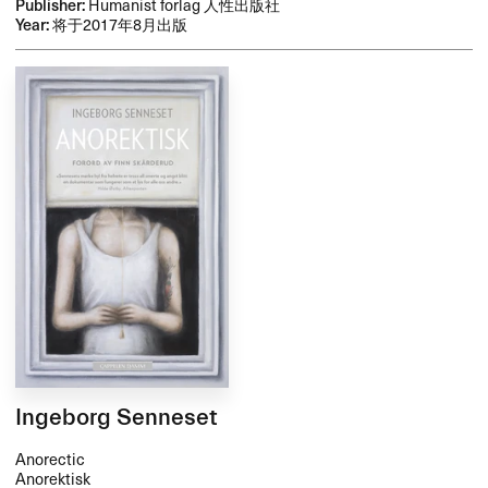
Publisher:
Humanist forlag 人性出版社
Year:
将于2017年8月出版
Ingeborg Senneset
Anorectic
Anorektisk