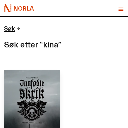
NORLA
Søk
Søk etter “kina”