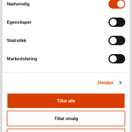
samt gjennom Nordøstpassasjen
Nødvendig
Genre:
非虚构类
Category:
Egenskaper
Publisher:
Kagge Due: October 十月出版社
Year:
2017 年
Pages:
650 页
Statistikk
Markedsføring
Detaljer
Tillat alle
Tillat utvalg