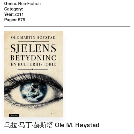
Genre:
Non-Fiction
Category:
Year:
2011
Pages:
575
乌拉·马丁·赫斯塔 Ole M. Høystad