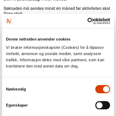
Søknaden må sendes minst én måned før aktiviteten skal
finne sted.
Alle søknader behandles i månedlige møter.
Slik søker du:
Denne nettsiden anvender cookies
Vi bruker informasjonskapsler (Cookies) for å tilpasse
Send inn søknad via
vår nye søknadsportal
.
innhold, annonser og sosiale medier, samt analysere
Krever innlogging. Søkere som bor i Norge
trafikk. Informasjon deles med våre partnere, som kan
må logge seg
her
.
kombinere den med annen data om deg.
Utenlandske søkere kan søke som privatpersoner, men
norske søkere logger seg inn som enkelpersonforetak.
Samtykkevalg
Nødvendig
Det er ikke lenger mulig å søke via e-post.
NORLAs
tidligere søknadsportal er ikke lenger i bruk. Fra og med
30. januar 2026 benyttes vår nye søknadsplattform:
Egenskaper
Norwegian Arts Abroad søknadsportal
, som vi håper vil
være brukervennlig både for søkerne og for oss.