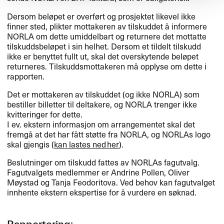
Dersom beløpet er overført og prosjektet likevel ikke
finner sted, plikter mottakeren av tilskuddet å informere
NORLA
om dette umiddelbart og returnere det mottatte
tilskuddsbeløpet i sin helhet. Dersom et tildelt tilskudd
ikke er benyttet fullt ut, skal det overskytende beløpet
returneres. Tilskuddsmottakeren må opplyse om dette i
rapporten.
Det er mottakeren av tilskuddet (og ikke
NORLA
) som
bestiller billetter til deltakere, og
NORLA
trenger ikke
kvitteringer for dette.
I ev. ekstern informasjon om arrangementet skal det
fremgå at det har fått støtte fra
NORLA
, og NORLAs logo
skal gjengis (
kan lastes ned her
).
Beslutninger om tilskudd fattes av NORLAs fagutvalg.
Fagutvalgets medlemmer er Andrine Pollen, Oliver
Møystad og Tanja Feodoritova. Ved behov kan fagutvalget
innhente ekstern ekspertise for å vurdere en søknad.