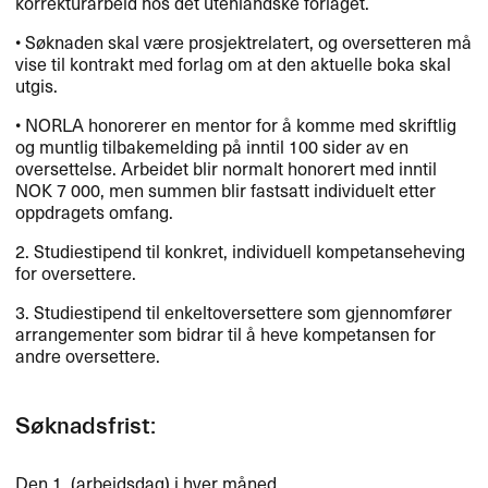
korrekturarbeid hos det utenlandske forlaget.
• Søknaden skal være prosjektrelatert, og oversetteren må
vise til kontrakt med forlag om at den aktuelle boka skal
utgis.
•
NORLA
honorerer en mentor for å komme med skriftlig
og muntlig tilbakemelding på inntil 100 sider av en
oversettelse. Arbeidet blir normalt honorert med inntil
NOK
7 000, men summen blir fastsatt individuelt etter
oppdragets omfang.
2. Studiestipend til konkret, individuell kompetanseheving
for oversettere.
3. Studiestipend til enkeltoversettere som gjennomfører
arrangementer som bidrar til å heve kompetansen for
andre oversettere.
Søknadsfrist:
Den 1. (arbeidsdag) i hver måned.