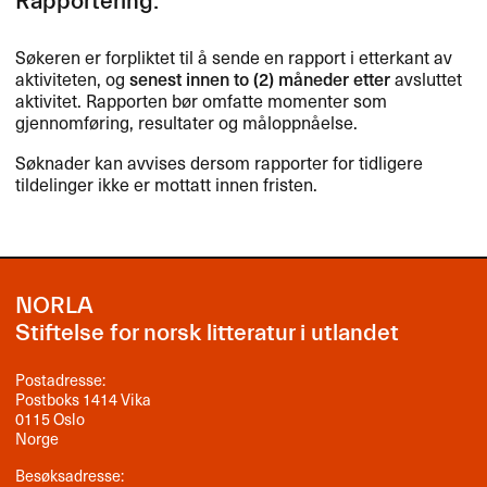
Rapportering:
Søkeren er forpliktet til å sende en rapport i etterkant av
aktiviteten, og
senest innen to (2) måneder etter
avsluttet
aktivitet. Rapporten bør omfatte momenter som
gjennomføring, resultater og måloppnåelse.
Søknader kan avvises dersom rapporter for tidligere
tildelinger ikke er mottatt innen fristen.
NORLA
Stiftelse for norsk litteratur i utlandet
Postadresse:
Postboks 1414 Vika
0115 Oslo
Norge
Besøksadresse: