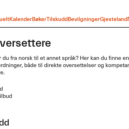
uelt
Kalender
Bøker
Tilskudd
Bevilgninger
Gjesteland
versettere
 du fra norsk til et annet språk? Her kan du finne e
rdninger, både til direkte oversettelser og kompeta
e.
dd
ilbud
udd