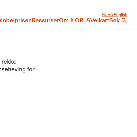
Norsk
English
Nobelprisen
Ressurser
Om NORLA
Veikart
Søk
n rekke
nseheving for