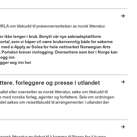
ORLA
om tilskudd til prøveoversettelser av norsk litteratur.
r ikke lenger i bruk. Benytt vår nye søknadsplattform
ortal
, som vi håper vil være brukervennlig både for søkerne
et med e-Apply av Solea for hele nettverket Norwegian Arts
v. Portalen krever innlogging. Oversettere som bor i Norge kan
Logg inn
ogger seg inn her
ttere, forleggere og presse i utlandet
ist eller oversetter av norsk litteratur, søke om tilskudd til
e med norske forlag, agenter og forfattere. Selv om ordningen
n det søkes om reisetilskudd til arrangementer i utlandet der
norsk litteratur mulighet til å komme til Norge for å kunne