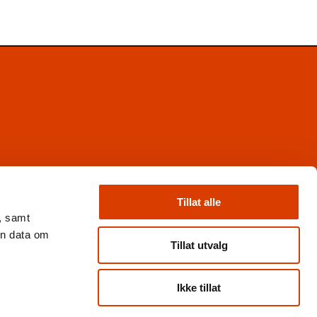
Facebook
Instagram
Tillat alle
X
, samt
Nyhetsbrev
en data om
Books from Norway
Tillat utvalg
Flickr
Ikke tillat