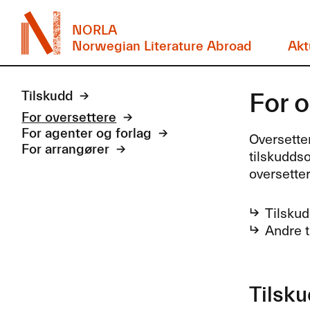
NORLA
Norwegian Literature Abroad
Akt
For o
Tilskudd
For oversettere
For agenter og forlag
Oversetter
For arrangører
tilskuddso
oversetter
Tilsku
Andre t
Tilsk