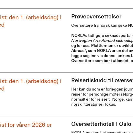
st: den 1. (arbeidsdag) i
Prøveoversettelser
ed
Oversettere fra norsk kan søke
N
NORLAs tidligere søknadsportal e
Norwegian Arts Abroad søknadsp
og for oss. Plattformen er utvikl
Abroad*, som
NORLA
er en del a
logge seg inn via denne lenken: 
Oversettere som bor i utlandet l
st: den 1. (arbeidsdag) i
Reisetilskudd til overse
ed
Her kan du som er forlegger, journal
reiser for personlige møter i Norg
normalt er for reiser til Norge, ka
norsk litteratur er i fokus.
st for våren 2026 er
Oversetterhotell i Oslo
NORLA
ønsker å gi oversettere av 