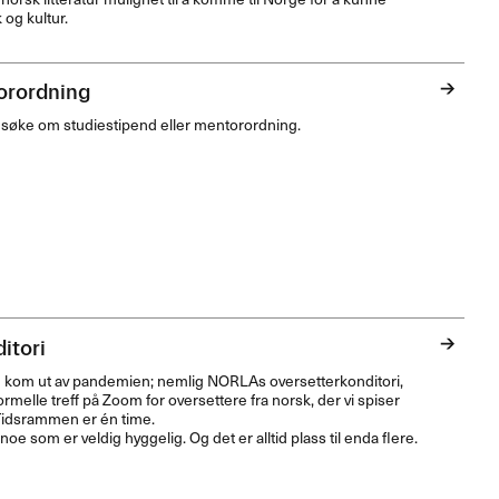
 og kultur.
orordning
an søke om studiestipend eller mentorordning.
itori
d ting kom ut av pandemien; nemlig NORLAs oversetterkonditori,
ormelle treff på Zoom for oversettere fra norsk, der vi spiser
Tidsrammen er én time.
 noe som er veldig hyggelig. Og det er alltid plass til enda flere.