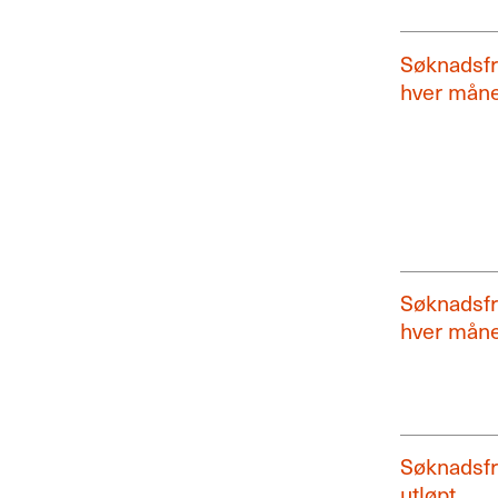
Søknadsfri
hver mån
Søknadsfri
hver mån
Søknadsfri
utløpt