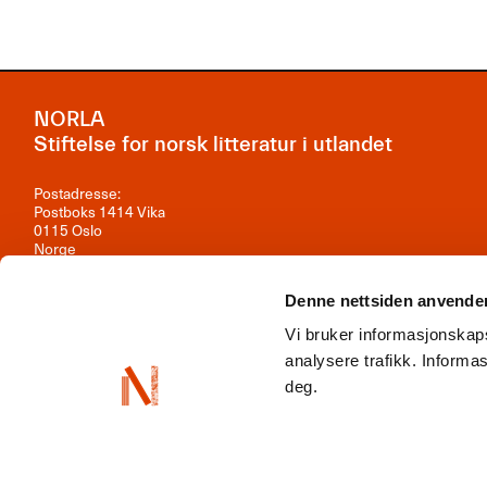
NORLA
Stiftelse for norsk litteratur i utlandet
Postadresse:
Postboks 1414 Vika
0115 Oslo
Norge
Besøksadresse:
Denne nettsiden anvende
Observatoriegata 1B, 3. etasje
0254 Oslo
Vi bruker informasjonskaps
Kontakt oss
analysere trafikk. Inform
deg.
Org.nr: 981 242 297