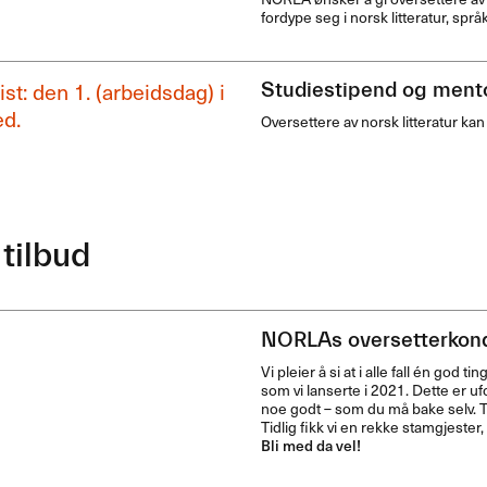
fordype seg i norsk litteratur, språk
st: den 1. (arbeidsdag) i
Studiestipend og ment
d.
Oversettere av norsk litteratur k
tilbud
NORLAs oversetterkond
Vi pleier å si at i alle fall én go
som vi lanserte i 2021. Dette er uf
noe godt – som du må bake selv. 
Tidlig fikk vi en rekke stamgjester,
Bli med da vel!