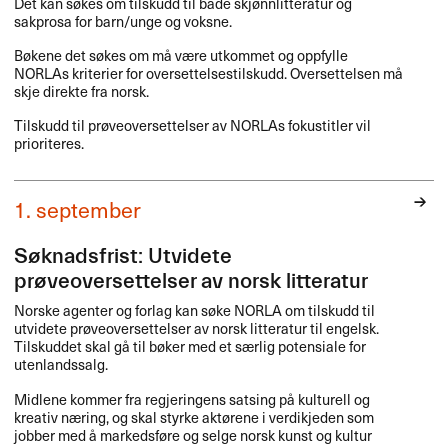
Det kan søkes om tilskudd til både skjønnlitteratur og
sakprosa for barn/unge og voksne.
Bøkene det søkes om må være utkommet og oppfylle
NORLAs kriterier for oversettelsestilskudd. Oversettelsen må
skje direkte fra norsk.
Tilskudd til prøveoversettelser av NORLAs fokustitler vil
prioriteres.
1. september
Søknadsfrist: Utvidete
prøveoversettelser av norsk litteratur
Norske agenter og forlag kan søke
NORLA
om tilskudd til
utvidete prøveoversettelser av norsk litteratur til engelsk.
Tilskuddet skal gå til bøker med et særlig potensiale for
utenlandssalg.
Midlene kommer fra regjeringens satsing på kulturell og
kreativ næring, og skal styrke aktørene i verdikjeden som
jobber med å markedsføre og selge norsk kunst og kultur