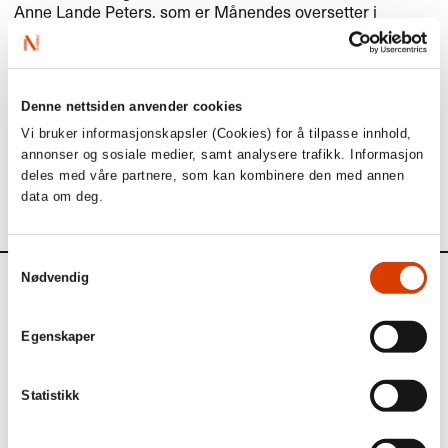
Anne Lande Peters, som er
Månendes oversetter
i
november
På våre
Flickr-sider
finner du også omslagene til norske
bøker utgitt på japansk med oversettelsesstøtte fra
NORLA
eller Nordisk ministerråd fra og med 2011.
Denne nettsiden anvender cookies
Vi bruker informasjonskapsler (Cookies) for å tilpasse innhold,
Foto, fra venstre:
annonser og sosiale medier, samt analysere trafikk. Informasjon
Anne Lande Peters, Linn Strømsborg (foto: Heidi Furre) og
deles med våre partnere, som kan kombinere den med annen
Monica Isakstuen (foto: Paal Audestad).
data om deg.
Samtykkevalg
Nødvendig
Kalender
Egenskaper
Kommende aktiviteter
Statistikk
1. september