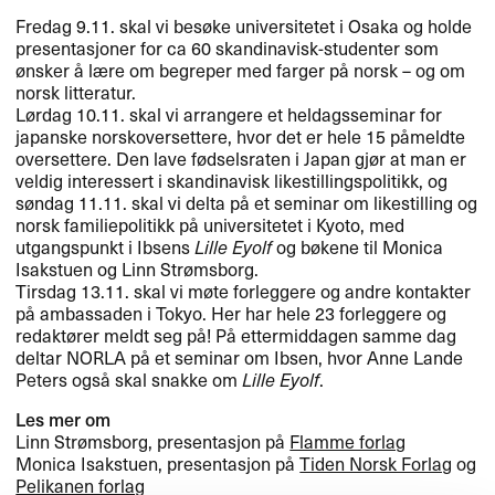
Fredag 9.11. skal vi besøke universitetet i Osaka og holde
presentasjoner for ca 60 skandinavisk-studenter som
ønsker å lære om begreper med farger på norsk – og om
norsk litteratur.
Lørdag 10.11. skal vi arrangere et heldagsseminar for
japanske norskoversettere, hvor det er hele 15 påmeldte
oversettere. Den lave fødselsraten i Japan gjør at man er
veldig interessert i skandinavisk likestillingspolitikk, og
søndag 11.11. skal vi delta på et seminar om likestilling og
norsk familiepolitikk på universitetet i Kyoto, med
utgangspunkt i Ibsens
Lille Eyolf
og bøkene til Monica
Isakstuen og Linn Strømsborg.
Tirsdag 13.11. skal vi møte forleggere og andre kontakter
på ambassaden i Tokyo. Her har hele 23 forleggere og
redaktører meldt seg på! På ettermiddagen samme dag
deltar
NORLA
på et seminar om Ibsen, hvor Anne Lande
Peters også skal snakke om
Lille Eyolf
.
Les mer om
Linn Strømsborg, presentasjon på
Flamme forlag
Monica Isakstuen, presentasjon på
Tiden Norsk Forlag
og
Pelikanen forlag