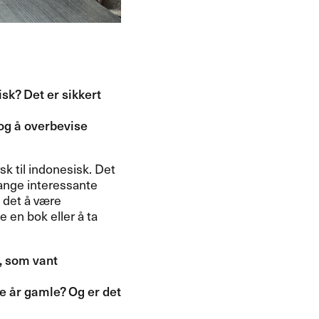
isk? Det er sikkert
, og ​å overbevise
k til indonesisk. Det
 mange interessante
et ​å v​æ​re
e en bok eller ​å ta
et, som vant
 ​å​r gamle? Og er det