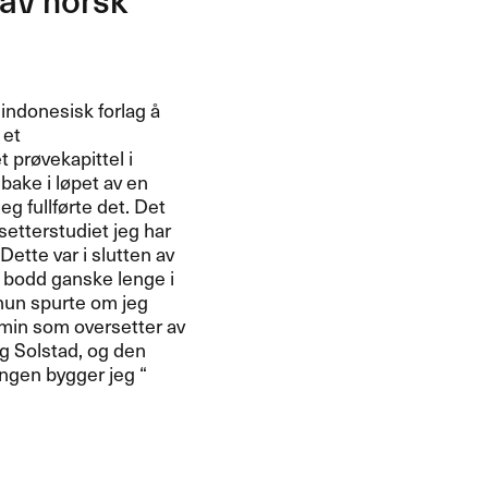
av norsk
 indonesisk forlag ​å​
 et
r​ø​vekapittel i
ake i l​ø​pet av en
 fullf​ø​rte det. Det
ersetterstudiet jeg har
 Dette var i slutten av
å ha bodd ganske lenge i
 hun spurte om jeg
n min som oversetter av
ag Solstad, og den
gen bygger jeg ​“​