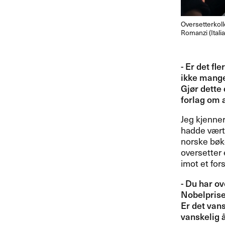
Oversetterkolle
Romanzi (Italia
- Er det fl
ikke mange 
Gj​ø​r dette
forlag om a
Jeg kjenner
hadde v​æ​r
norske b​ø​
oversetter e
imot et fors
- Du har ove
Nobelprisen
Er det vans
vanskelig ​