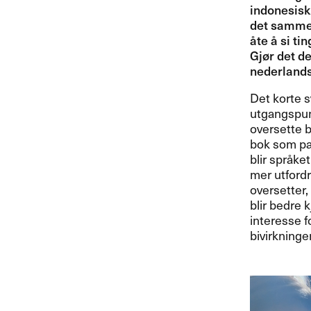
indonesisk.
det samme s
å​te ​å si t
Gj​ø​r det 
nederlandsk
Det korte sv
utgangspunkt
oversette b
bok som pas
blir spr​å​k
mer utfordr
oversetter, 
blir bedre 
interesse f
bivirkningen