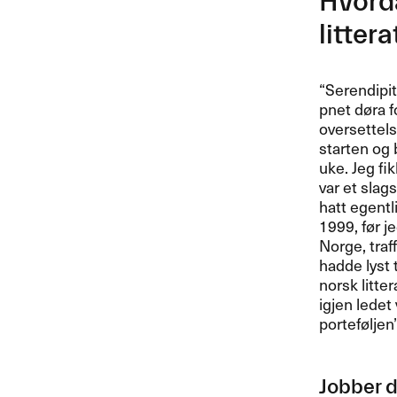
Hvord
litterat
​“​Serendipit
pnet d​ø​ra 
oversettels
starten og b
uke. Jeg fi
var et slags
hatt egentli
1999, f​ø​r 
Norge, traf
hadde lyst 
norsk litte
igjen ledet 
portef​ø​ljen
Jobber d