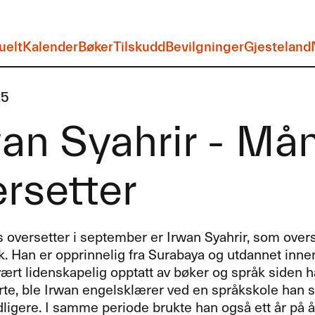
uelt
Kalender
Bøker
Tilskudd
Bevilgninger
Gjesteland
25
wan Syahrir - M
rsetter
versetter i september er Irwan Syahrir, som overset
k. Han er opprinnelig fra Surabaya og utdannet inne
 vært lidenskapelig opptatt av bøker og språk siden 
rte, ble Irwan engelsklærer ved en språkskole han s
dligere. I samme periode brukte han også ett år på å