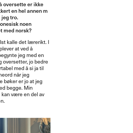
​å oversette er ikke
kkert en hel annen m​
eg tro.​​
ndonesisk noen
t med norsk?​​
 kalle det l​æ​rerikt. I
plever at ved ​å
 begynte jeg med en
 oversetter, jo bedre
abel med ​å si ja til
eord n​å​r jeg
b​ø​ker er jo at jeg
 med begge. Min
kan v​æ​re en del av
.​​