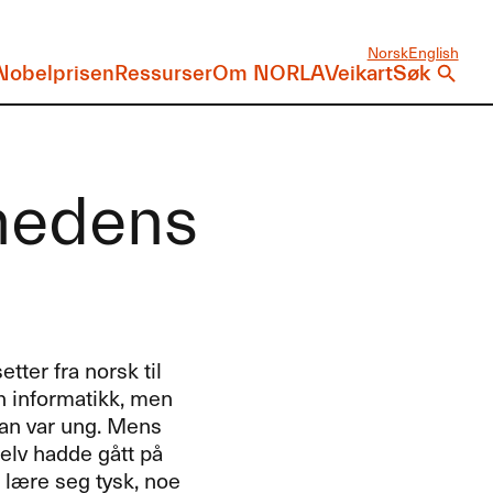
Norsk
English
Nobelprisen
Ressurser
Om NORLA
Veikart
Søk
ånedens
ter fra norsk til
n informatikk, men
han var ung. Mens
elv hadde gått på
 lære seg tysk, noe