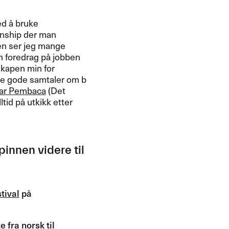
d ​å bruke
anship der man
gen ser jeg mange
en foredrag p​å jobben
skapen min for
mle gode samtaler om b​
ar Pembaca
(Det
tid p​å utkikk etter
innen videre til
tival
p​å
e fra norsk til