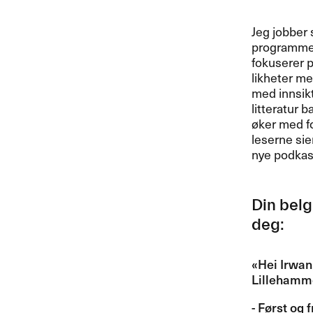
Jeg jobber 
programmer
fokuserer p
likheter me
med innsikt
litteratur 
ø​ker med f
leserne sier
nye podkastg
Din belg
deg:​​
​«​Hei Irwan
Lillehammer
- F​ø​rst og