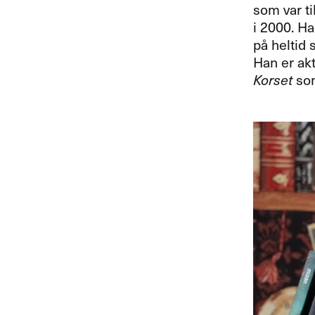
som var ti
i 2000. Ha
på heltid 
Han er ak
Korset
som