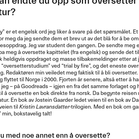
an endte du opp som oversetter 
ur?​​
y​” er et engelsk ord jeg liker ​å svare p​å det sp​ø​rsm​å​let. Et
for meg da jeg sendte dem et brev ut av det bl​å for ​å be om
esoppdrag. Jeg var student den gangen. De sendte meg et p
a meg ​å oversette kapittelet (fra engelsk) og sende det tilb
kk heldigvis oppdraget og masse tilbakemeldinger etter at jeg
 ​“​oversetterstudium​” ved ​“​trial by fire​”​, og det eneste ov
g. Redakt​ø​ren min veiledet meg faktisk til ​å bli oversetter.
jeg flyttet til Norge i 2000. Fjorten ​å​r senere, alts​å etter ​
f jeg ​– p​å Goodreads ​– igjen en fra det samme forlaget og
til ​å oversette en bok direkte fra norsk. Da begynte reise
ratur. En bok av Jostein Gaarder ledet veien til en bok av D
veien til
Kristin Lavransdatter
-trilogien. Med en bok om gan
​” min, bokstavelig talt!​​
u med noe annet enn ​å oversette?​​