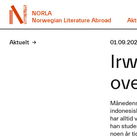
NORLA
Norwegian Literature Abroad
Akt
Aktuelt
01.09.20
Ir
ove
Månedens o
indonesis
har alltid
han stude
noen år ti