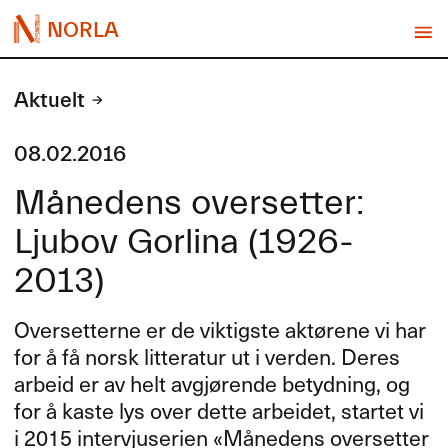
NORLA
Aktuelt
08.02.2016
Månedens oversetter:
Ljubov Gorlina (1926-
2013)
Oversetterne er de viktigste akt​ø​rene vi har
for ​å f​å norsk litteratur ut i verden. Deres
arbeid er av helt avgj​ø​rende betydning, og
for ​å kaste lys over dette arbeidet, startet vi
i 2015 intervjuserien «​M​å​nedens oversetter​