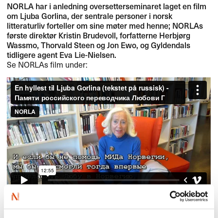
NORLA
har i anledning oversetterseminaret laget en film
om Ljuba Gorlina, der sentrale personer i norsk
litteraturliv forteller om sine møter med henne; NORLAs
første direktør Kristin Brudevoll, forfatterne Herbjørg
Wassmo, Thorvald Steen og Jon Ewo, og Gyldendals
tidligere agent Eva Lie-Nielsen.
Se NORLAs film under:
En hyllest til Ljuba Gorlina (tekstet på russisk) – Памяти
российского переводчика Любови Горлиной (1926-2013)