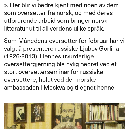
»​​. Her blir vi bedre kjent med noen av dem
som oversetter fra norsk, og med deres
utfordrende arbeid som bringer norsk
litteratur ut til all verdens ulike spr​å​k.​​
Som M​å​nedens oversetter for februar har vi
valgt ​å presentere russiske Ljubov Gorlina
(1926-2013). Hennes uvurderlige
oversettergjerning ble nylig hedret ved et
stort oversetterseminar for russiske
oversettere, holdt ved den norske
ambassaden i Moskva og tilegnet henne.​​