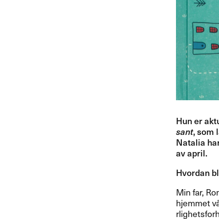
Hun er akt
sant
, som 
Natalia ha
av april.​​
Hvordan ble
Min far, Rom
hjemmet v​å​
rlighetsforh