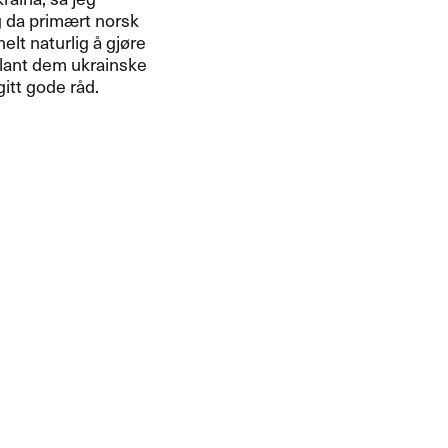
 da prim​æ​rt norsk
elt naturlig ​å gj​ø​re
 blant dem ukrainske
 gode r​å​d.​​