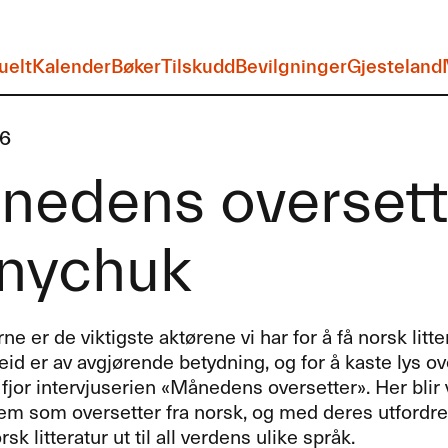
uelt
Kalender
Bøker
Tilskudd
Bevilgninger
Gjesteland
16
edens oversette
anychuk
e er de viktigste akt​ø​rene vi har for ​å f​å norsk litte
id er av avgj​ø​rende betydning, og for ​å kaste lys ov
i fjor intervjuserien «​M​å​nedens oversetter​»​​. Her bl
em som oversetter fra norsk, og med deres utfordr
sk litteratur ut til all verdens ulike spr​å​k.​​