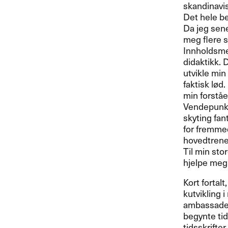
skandinavisk 
Det hele be
Da jeg sener
meg flere sp
Innholdsmes
didaktikk. D
utvikle min 
faktisk l​ø​
min forst​å​e
Vendepunkte
skyting fant
for fremmed
hovedtrener
Til min stor
hjelpe meg m
Kort fortalt
kutvikling i
ambassaden 
begynte tidl
tidsskrifter