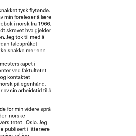
snakket tysk flytende.
 min foreleser ​å l​æ​re
​rebok i norsk fra 1966.
dt skrevet hva gjelder
n. Jeg tok til med ​å
rdan talespr​å​ket
d ikke snakke mer enn
pamesterskapet i
enter ved faktultetet
g og kontaktet
norsk p​å egenh​å​nd.
v sin arbeidstid til ​å
de for min videre spr​å​
t den norske
rsitetet i Oslo. Jeg
 publisert i litter​æ​re
raina, s​å jeg