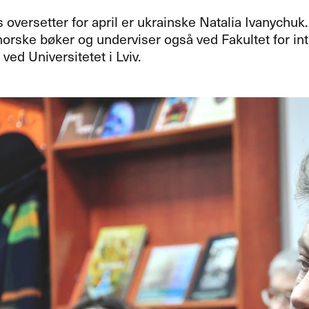
 oversetter for april er ukrainske Natalia Ivanychuk
orske b​ø​ker og underviser ogs​å ved Fakultet for in
ved Universitetet i Lviv.​​