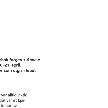
nebok
J​ø​rgen + Anne =
.​​-21. april.
er
som utgis i l​ø​pet
r alltid viktig i
et var et kj​æ​
ttelser av