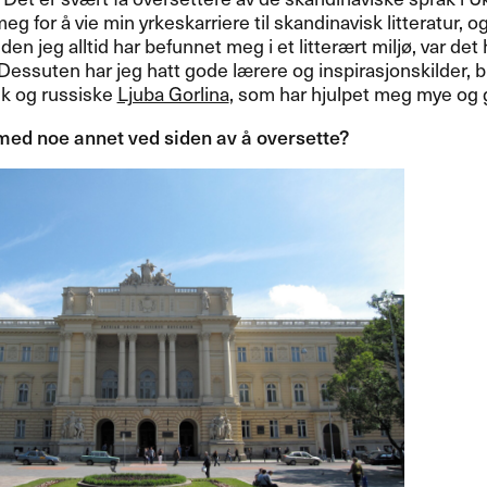
 for ​å vie min yrkeskarriere til skandinavisk litteratur, og
iden jeg alltid har befunnet meg i et litter​æ​rt milj​ø​, var det h
 Dessuten har jeg hatt gode l​æ​rere og inspirasjonskilder,
k og russiske
Ljuba Gorlina
, som har hjulpet meg mye og gitt
ed noe annet ved siden av ​å oversette?​​