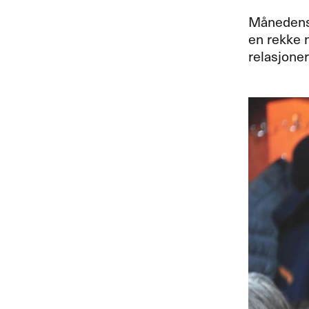
M​å​nedens
en rekke n
relasjoner 