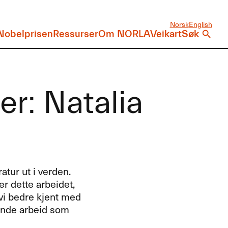
Norsk
English
Nobelprisen
Ressurser
Om NORLA
Veikart
Søk
r: Natalia
ratur ut i verden.
er dette arbeidet,
ir vi bedre kjent med
ende arbeid som