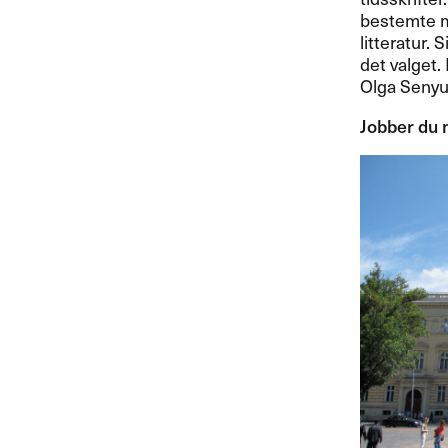
bestemte meg
litteratur. S
det valget.
Olga Senyu
Jobber du m