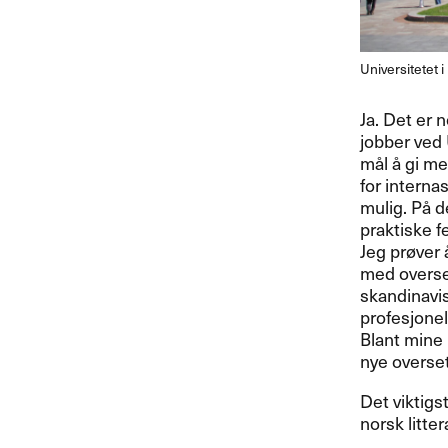
Universitetet 
Ja. Det er n
jobber ved 
m​å​l ​å gi 
for internas
mulig. P​å d
praktiske f
Jeg pr​ø​ve
med overset
skandinavist
profesjonell
Blant mine ​“
nye overset
Det viktigs
norsk litterat