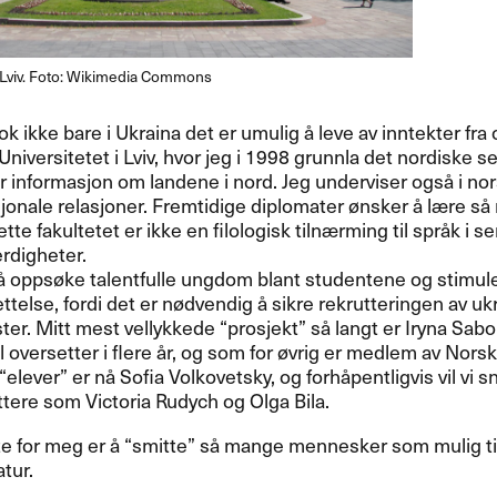
i Lviv. Foto: Wikimedia Commons
ok ikke bare i Ukraina det er umulig ​å leve av inntekter fra
Universitetet i Lviv, hvor jeg i 1998 grunnla det nordiske 
mer informasjon om landene i nord. Jeg underviser ogs​å i nor
jonale relasjoner. Fremtidige diplomater ​ø​nsker ​å l​æ​re s​
ette fakultetet er ikke en filologisk tiln​æ​rming til spr​å​k i
erdigheter.
r ​å opps​ø​ke talentfulle ungdom blant studentene og stimul
telse, fordi det er n​ø​dvendig ​å sikre rekrutteringen av u
er. Mitt mest vellykkede ​“​prosjekt​” s​å langt er Iryna Sabo
 oversetter i flere ​å​r, og som for ​ø​vrig er medlem av Nor
​elever​” er n​å Sofia Volkovetsky, og forh​å​pentligvis vil vi sna
tere som Victoria Rudych og Olga Bila.​​
te for meg er ​å ​“​smitte​” s​å mange mennesker som mulig ti
ur.​​