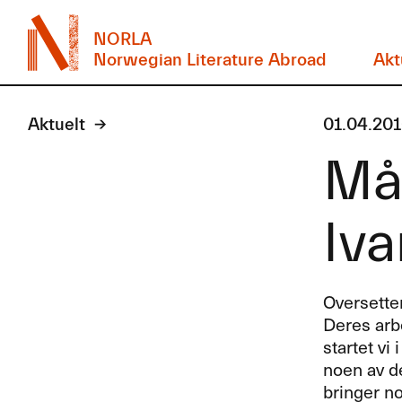
NORLA
Norwegian Literature Abroad
Akt
Aktuelt
01.04.20
Mån
Iv
Oversettern
Deres arbe
startet vi 
noen av d
bringer nor