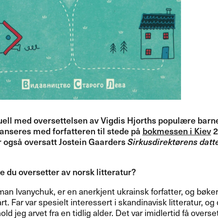
uell med oversettelsen av Vigdis Hjorths popul​æ​re bar
lanseres med forfatteren til stede p​å
bokmessen i Kiev
20
r ogs​å oversatt Jostein Gaarders
Sirkusdirekt​ø​rens datt
 du oversetter av norsk litteratur?​​
an Ivanychuk, er en anerkjent ukrainsk forfatter, og b​ø​ker va
rt. Far var spesielt interessert i skandinavisk litteratur, og d
old jeg arvet fra en tidlig alder. Det var imidlertid f​å overse