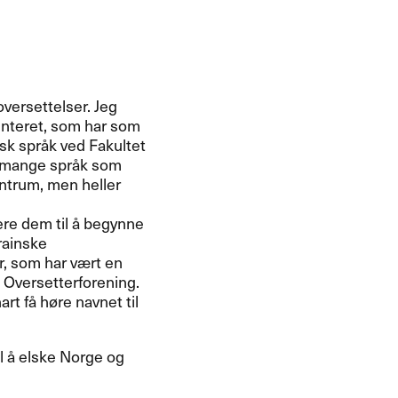
 oversettelser. Jeg
senteret, som har som
sk spr​å​k ved Fakultet
å mange spr​å​k som
 sentrum, men heller
ere dem til ​å begynne
krainske
r, som har v​æ​rt en
sk Oversetterforening.
rt f​å h​ø​re navnet til
l ​å elske Norge og