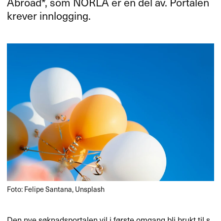
Abroad*, som
NORLA
er en del av. Portalen
krever innlogging.
Foto: Felipe Santana, Unsplash
Den nye s​ø​knadsportalen vil i f​ø​rste omgang bli brukt til s​