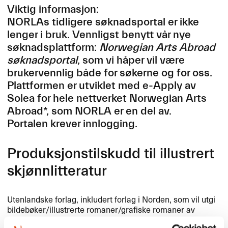
Viktig informasjon:
NORLAs tidligere søknadsportal er ikke
lenger i bruk. Vennligst benytt vår nye
søknadsplattform:
Norwegian Arts Abroad
søknadsportal
, som vi håper vil være
brukervennlig både for søkerne og for oss.
Plattformen er utviklet med e-Apply av
Solea for hele nettverket Norwegian Arts
Abroad*, som
NORLA
er en del av.
Portalen krever innlogging.
Produksjonstilskudd til illustrert
skjønnlitteratur
Utenlandske forlag, inkludert forlag i Norden, som vil utgi
bildebøker/illustrerte romaner/grafiske romaner av
norske forfattere og illustratører, kan søke
NORLA
om