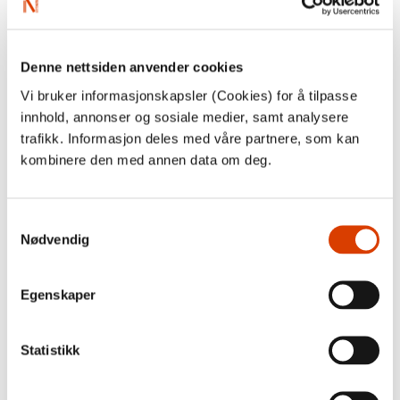
produksjonstilskudd. Forutsetningen er at utgivelsen
holder samme standard på produksjonen som ved den
norske utgivelsen.
Det forutsettes også at forlaget
samtidig
søker om
Denne nettsiden anvender cookies
NORLAs
tilskudd til oversettelse
.
Vi bruker informasjonskapsler (Cookies) for å tilpasse
Det kan søkes om inntil
NOK
18.000 i produksjonstilskudd
innhold, annonser og sosiale medier, samt analysere
på denne ordningen.
trafikk. Informasjon deles med våre partnere, som kan
kombinere den med annen data om deg.
Klikk her for å søke om
oversettelses-/produksjonstilskudd
Samtykkevalg
Nødvendig
Søknadsfristene for produksjonstilskudd til illustrerte
skjønnlitterære bøker er de samme som for
oversettelsestilskudd:
Egenskaper
2. februar, 1. juni og 1. oktober
Statistikk
Produksjonstilskudd til illustrert