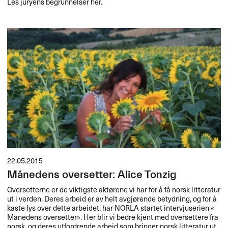
Les juryens begrunnelser her.
22.05.2015
Månedens oversetter: Alice Tonzig
Oversetterne er de viktigste akt​ø​rene vi har for ​å f​å norsk litteratur
ut i verden. Deres arbeid er av helt avgj​ø​rende betydning, og for ​å
kaste lys over dette arbeidet, har
NORLA
startet intervjuserien «​
M​å​nedens oversetter​»​​. Her blir vi bedre kjent med oversettere fra
norsk, og deres utfordrende arbeid som bringer norsk litteratur ut