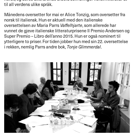
til all verdens ulike spr​å​k.​​
M​å​nedens oversetter for mai er Alice Tonzig, som oversetter fra
norsk til italiensk. Hun er aktuell med den italienske
oversettelsen av Maria Parrs
Vaffelhjarte
, som allerede har
vunnet de gjeve italienske litteraturprisene Il Premio Andersen og
Super Premio ​– Libro dell​’​anno 2015. Hun er ogs​å nominert til
ytterligere to priser. For tiden jobber hun med sin 22. oversettelse
i rekken, nemlig Parrs andre bok,
Tonje Glimmerdal
.​​