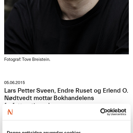
Fotograf: Tove Breistein.
05.06.2015
Lars Petter Sveen, Endre Ruset og Erlend O.
Nødtvedt mottar Bokhandelens
forfatterstipend
Lars Petter Sveen, Endre Ruset og Erlend O. Nødtvedt ble tildelt
Bokhandelens forfatterstipend under Bokdagen 4. juni 2015.
Bokhandelen deler ut totalt 320.000 kroner til de tre forfatterne.
Denne nettsiden anvender cookies