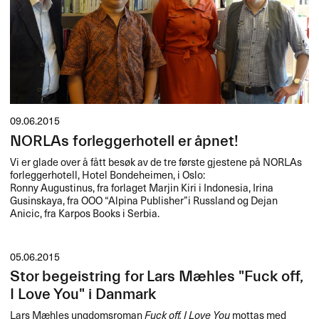
09.06.2015
NORLAs forleggerhotell er åpnet!
Vi er glade over å fått besøk av de tre første gjestene på NORLAs
forleggerhotell, Hotel Bondeheimen, i Oslo:
Ronny Augustinus, fra forlaget Marjin Kiri i Indonesia, Irina
Gusinskaya, fra
OOO
“Alpina Publisher”i Russland og Dejan
Anicic, fra Karpos Books i Serbia.
05.06.2015
Stor begeistring for Lars Mæhles "Fuck off,
I Love You" i Danmark
Lars Mæhles ungdomsroman
Fuck off, I Love You
mottas med