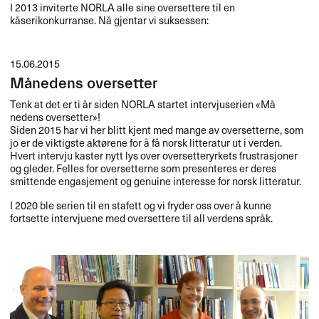
I 2013 inviterte
NORLA
alle sine oversettere til en
kåserikonkurranse. Nå gjentar vi suksessen:
15.06.2015
Månedens oversetter
Tenk at det er ti ​å​r siden
NORLA
startet intervjuserien «​M​å​
nedens oversetter​»​​!
Siden 2015 har vi her blitt kjent med mange av oversetterne, som
jo er de viktigste akt​ø​rene for ​å f​å norsk litteratur ut i verden.
Hvert intervju kaster nytt lys over oversetteryrkets frustrasjoner
og gleder. Felles for oversetterne som presenteres er deres
smittende engasjement og genuine interesse for norsk litteratur.​​
I 2020 ble serien til en stafett og vi fryder oss over ​å kunne
fortsette intervjuene med oversettere til all verdens spr​å​k.​​