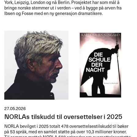
York, Leipzig, London og nå Berlin. Prosjektet har som m​å​l ​å
bringe norske stemmer ut i verden ​– ved ​å bygge p​å arven fra
Ibsen og Fosse med en ny generasjon dramatikere.​​
27.05.2026
NORLAs tilskudd til oversettelser i 2025
NORLA
bevilget i 2025 totalt 478 oversettelsestilskudd til bøker
på 53 språk, med en samlet støtte på over 10,3 millioner kroner.
Til sammen mottok
NORLA
502 søknader om oversettelsesstøtte.