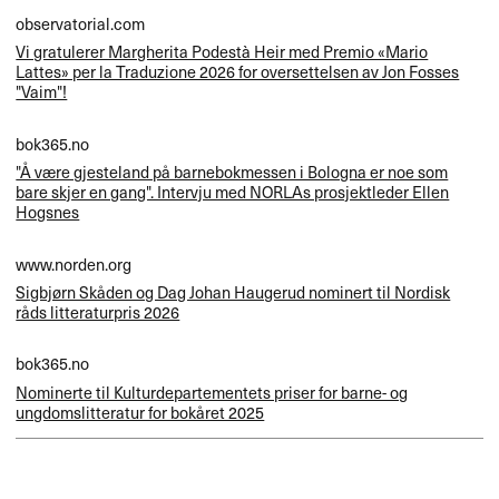
observatorial.com
Vi gratulerer Margherita Podestà Heir med Premio «Mario
Lattes» per la Traduzione 2026 for oversettelsen av Jon Fosses
"Vaim"!
bok365.no
"Å være gjesteland på barnebokmessen i Bologna er noe som
bare skjer en gang". Intervju med NORLAs prosjektleder Ellen
Hogsnes
www.norden.org
Sigbjørn Skåden og Dag Johan Haugerud nominert til Nordisk
råds litteraturpris 2026
bok365.no
Nominerte til Kulturdepartementets priser for barne- og
ungdomslitteratur for bokåret 2025