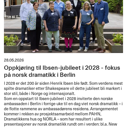
28.05.2026
Oppkjøring til Ibsen-jubileet i 2028 - fokus
på norsk dramatikk i Berlin
I 2028 er det 200 år siden Henrik Ibsen ble født. Som verdens mest
spilte dramatiker etter Shakespeare vil dette jubileet bli markert i
stor stil, både i Norge og internasjonalt.
Som en oppstart til Ibsen-jubileet i 2028 inviterte den norske
ambassaden i Berlin i forrige uke til en dag viet norsk dramatikk – i
de flotte rammene av ambassadørens residens. Arrangementet
kommer i rekken av prosjektsamarbeid mellom
PAHN
,
Dramatikkens hus og
NORLA
– som har resultert i ulike
presentasjoner av norsk dramatikk rundt om i verden: bl.a. New