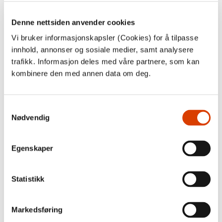
Veikart: Japan
Denne nettsiden anvender cookies
Japan er et spennende land med tanke på eksport av norsk
litteratur. Her gir vi deg en oversikt over det viktigste du
Vi bruker informasjonskapsler (Cookies) for å tilpasse
trenger å vite om Japans bokmarked.
innhold, annonser og sosiale medier, samt analysere
trafikk. Informasjon deles med våre partnere, som kan
kombinere den med annen data om deg.
Samtykkevalg
Nødvendig
Egenskaper
Statistikk
Veikart: Tyskland
Tyskland er ledende i Europa når det gjelder oversatt
Markedsføring
litteratur. Her gir vi deg en oversikt over det viktigste du