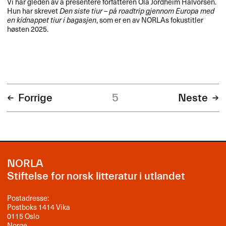
Vi har gleden av å presentere forfatteren Ola Jordheim Halvorsen.
Hun har skrevet
Den siste tiur – på roadtrip gjennom Europa med
en kidnappet tiur i bagasjen
, som er en av NORLAs fokustitler
høsten 2025.
Forrige
5
Neste
NORLA
Stiftelse for norsk litteratur i utlandet
Postadresse:
Postboks 1414 Vika
0115 Oslo
Norge