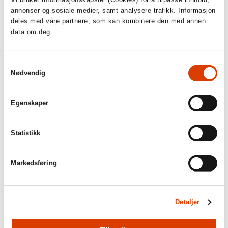
annonser og sosiale medier, samt analysere trafikk. Informasjon
deles med våre partnere, som kan kombinere den med annen
14.10.2025
data om deg.
Kristin Harila og Ingerid Stenvold -
Fokustittelforfattere
Samtykkevalg
Vi har gleden av å presentere Kristin Harila og Ingerid Stenvold.
Nødvendig
Sammen har de skrevet
Den ultimate triumfen og tragedien som
fulgte
, som er en av NORLAs fokustitler høsten 2025.
Egenskaper
Statistikk
Markedsføring
Detaljer