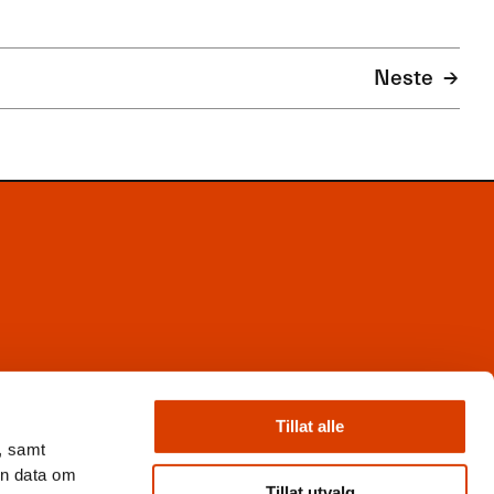
Neste
Facebook
Instagram
Tillat alle
X
, samt
Nyhetsbrev
en data om
Books from Norway
Tillat utvalg