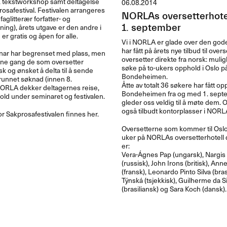
, tekstworkshop samt deltagelse
06.08.2014
osafestival. Festivalen arrangeres
NORLAs oversetterhotel
aglitterær forfatter- og
ning), årets utgave er den andre i
1. september
er gratis og åpen for alle.
Vi i
NORLA
er glade over den god
har fått på årets nye tilbud til ove
ar har begrenset med plass, men
oversetter direkte fra norsk: muligh
enne gang de som oversetter
søke på to-ukers opphold i Oslo på
sk og ønsket å delta til å sende
Bondeheimen.
runnet søknad (innen 8.
Åtte av totalt 36 søkere har fått o
ORLA
dekker deltagernes reise,
Bondeheimen fra og med 1. septe
old under seminaret og festivalen.
gleder oss veldig til å møte dem. 
også tilbudt kontorplasser i NORLA
 Sakprosafestivalen finnes her.
Oversetterne som kommer til Oslo 
uker på NORLAs oversetterhotell
er:
Vera-Ágnes Pap (ungarsk), Nargis
(russisk), John Irons (britisk), Ann
(fransk), Leonardo Pinto Silva (bras
Týnská (tsjekkisk), Guilherme da S
(brasiliansk) og Sara Koch (dansk).