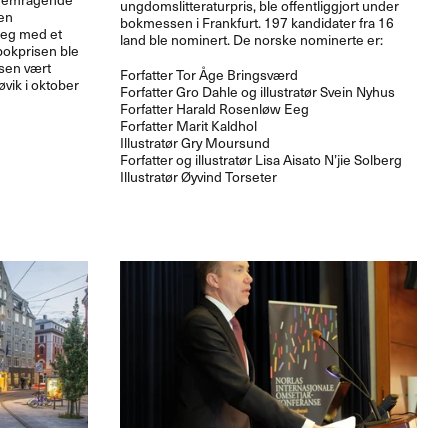
ungdomslitteraturpris, ble offentliggjort under
 en
bokmessen i Frankfurt. 197 kandidater fra 16
seg med et
land ble nominert. De norske nominerte er:
bokprisen ble
isen vært
Forfatter Tor Åge Bringsværd
vik i oktober
Forfatter Gro Dahle og illustratør Svein Nyhus
Forfatter Harald Rosenløw Eeg
Forfatter Marit Kaldhol
Illustratør Gry Moursund
Forfatter og illustratør Lisa Aisato N’jie Solberg
Illustratør Øyvind Torseter