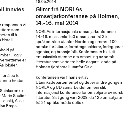
18.05.2014
l innvies
Glimt frå NORLAs
omsetjarkonferanse på Holmen,
14.-16. mai 2014
e responsen vi
rsettere som
NORLAs internasjonale omsetjarkonferanse
eten til å
14.-16. mai samla 150 omsetjarar frå 35
 Hotell
språkområde utanfor Norden og nærare 100
norske forfattarar, foredragshaldarar, forleggarar,
pphold på
agentar, og bransjefolk. Konferansen blei eit
mber – og vi
entusiastisk stemne om omsetjing av norsk
Oversetterne er
litteratur som varte tre heile dagar til ende på
s lokaler.
Holmen fjordhotell utanfor Oslo.
for å bo to
Konferansen var finansiert av
 denne høsten
Utanriksdepartementet og det er andre gongen
NORLA
og UD samarbeider om ein slik
 Shinkarenko
internasjonal konferanse for omsetjarar av norsk
e-Marie Soulier
litteratur. Sist gong var i 2009, da 125 omsetjarar
iliansk), Alice
frå 31 språkområde deltok.
ilva Braga