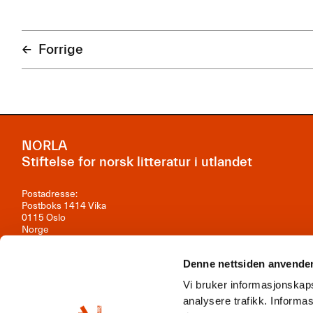
Forrige
NORLA
Stiftelse for norsk litteratur i utlandet
Postadresse:
Postboks 1414 Vika
0115 Oslo
Norge
Besøksadresse:
Observatoriegata 1B, 3. etasje
Denne nettsiden anvende
0254 Oslo
Vi bruker informasjonskaps
Kontakt oss
analysere trafikk. Inform