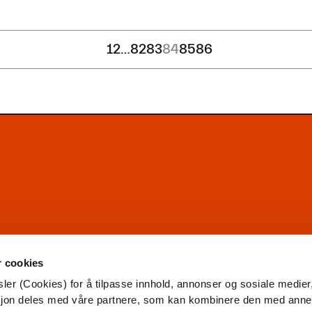
1
2
…
82
83
84
85
86
r cookies
ler (Cookies) for å tilpasse innhold, annonser og sosiale medier
asjon deles med våre partnere, som kan kombinere den med ann