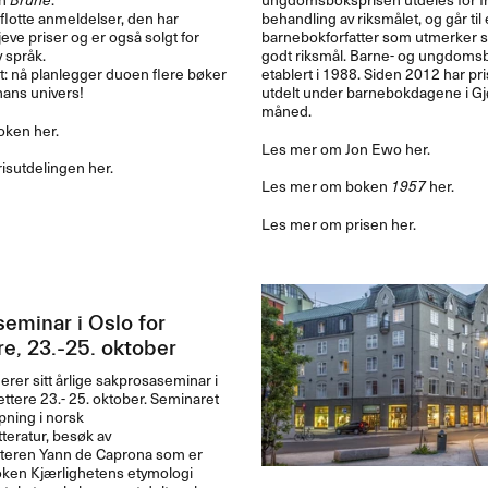
 flotte anmeldelser, den har
behandling av riksmålet, og går til
jeve priser og er også solgt for
barnebokforfatter som utmerker 
v språk.
godt riksmål. Barne- og ungdoms
t: nå planlegger duoen flere bøker
etablert i 1988. Siden 2012 har pr
ans univers!
utdelt under barnebokdagene i Gjø
måned.
ken her.
Les mer om Jon Ewo her.
isutdelingen her.
Les mer om boken
1957
her.
Les mer om prisen her.
eminar i Oslo for
re, 23.-25. oktober
rer sitt årlige sakprosaseminar i
ettere 23.- 25. oktober. Seminaret
pning i norsk
tteratur, besøk av
tteren Yann de Caprona som er
oken Kjærlighetens etymologi