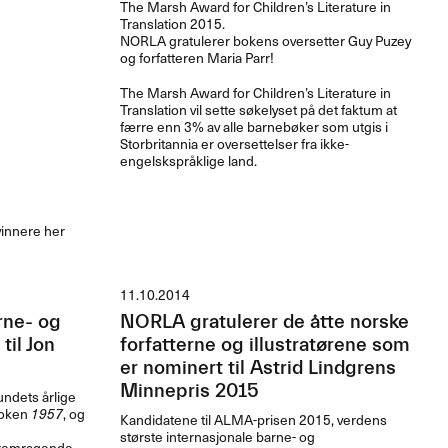
The Marsh Award for Children’s Literature in
Translation 2015.
NORLA
gratulerer bokens oversetter Guy Puzey
og forfatteren Maria Parr!
The Marsh Award for Children’s Literature in
Translation vil sette søkelyset på det faktum at
færre enn 3% av alle barnebøker som utgis i
Storbritannia er oversettelser fra ikke-
engelskspråklige land.
vinnere her
11.10.2014
rne- og
NORLA gratulerer de åtte norske
il Jon
forfatterne og illustratørene som
er nominert til Astrid Lindgrens
Minnepris 2015
ndets årlige
boken
1957
, og
Kandidatene til
ALMA
-prisen 2015, verdens
største internasjonale barne- og
fremragende