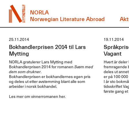
NORLA
Norwegian Literature Abroad
Akt
25.11.2014
19.11.2014
Bokhandlerprisen 2014 til Lars
Språkprise
Mytting
Vagant
NORLA
gratulerer Lars Mytting med
Hvert år deler 
Bokhandlerprisen 2014 for romanen
Svøm med
fremragende br
dem som drukner
.
deles ut annet
Bokhandlerprisen er bokhandlernes egen pris
er på 100 000 
og deles ut etter avstemming blant alle som
I år sto bokmål 
arbeider i norsk bokhandel.
tidsskriftet Va
første gang et 
Les mer om vinnerromanen her.