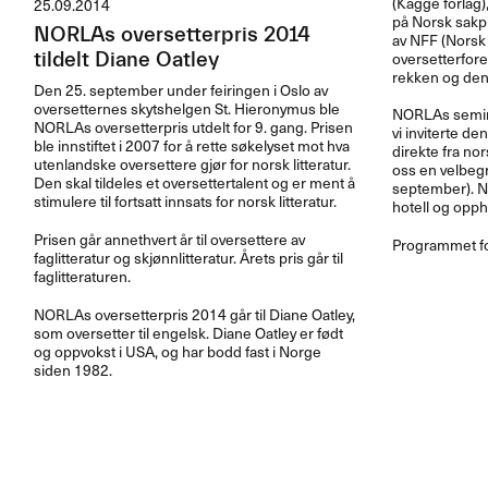
(Kagge forlag)
25.09.2014
på Norsk sakpr
NORLAs oversetterpris 2014
av
NFF
(Norsk f
oversetterfore
tildelt Diane Oatley
rekken og den 
Den 25. september under feiringen i Oslo av
oversetternes skytshelgen St. Hieronymus ble
NORLAs semin
NORLAs oversetterpris utdelt for 9. gang. Prisen
vi inviterte d
ble innstiftet i 2007 for å rette søkelyset mot hva
direkte fra nor
utenlandske oversettere gjør for norsk litteratur.
oss en velbeg
Den skal tildeles et oversettertalent og er ment å
september).
N
stimulere til fortsatt innsats for norsk litteratur.
hotell og opph
Prisen går annethvert år til oversettere av
Programmet for
faglitteratur og skjønnlitteratur. Årets pris går til
faglitteraturen.
NORLAs oversetterpris 2014 går til Diane Oatley,
som oversetter til engelsk. Diane Oatley er født
og oppvokst i
USA
, og har bodd fast i Norge
siden 1982.