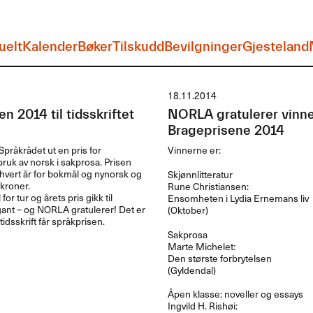
uelt
Kalender
Bøker
Tilskudd
Bevilgninger
Gjesteland
18.11.2014
n 2014 til tidsskriftet
NORLA gratulerer vinne
Brageprisene 2014
Språkrådet ut en pris for
Vinnerne er:
uk av norsk i sakprosa. Prisen
hvert år for bokmål og nynorsk og
Skjønnlitteratur
kroner.
Rune Christiansen:
for tur og årets pris gikk til
Ensomheten i Lydia Ernemans liv
gant – og
NORLA
gratulerer! Det er
(Oktober)
tidsskrift får språkprisen.
Sakprosa
Marte Michelet:
Den største forbrytelsen
(Gyldendal)
Åpen klasse: noveller og essays
Ingvild H. Rishøi: