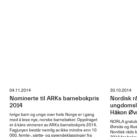
04.11.2014
30.10.2014
Nominerte til ARKs barnebokpris
Nordisk r
2014
ungdomslit
Håkon Øvr
Ivrige barn og unge over hele Norge er i gang
med å lese nye, norske barnebøker. Oppdraget
NORLA
gratule
er å kåre vinneren av ARKs barnebokpris 2014.
Øvreås og illu
Fagjuryen består nemlig av ikke mindre enn 10
Nordisk råds b
000, femte-, sjette- og syvendeklassinger fra
2014 for bok