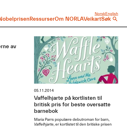
Norsk
English
Nobelprisen
Ressurser
Om NORLA
Veikart
Søk
rne av
05.11.2014
Vaffelhjarte på kortlisten til
britisk pris for beste oversatte
barnebok
Maria Parrs populære debutroman for barn,
Vaffelhjarte
, er kortlistet til den britiske prisen