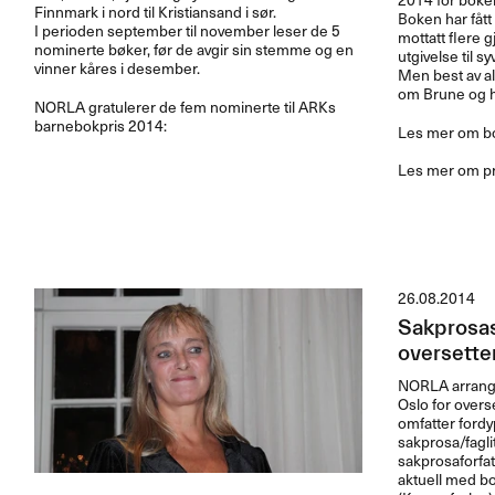
Finnmark i nord til Kristiansand i sør.
Boken har fått
I perioden september til november leser de 5
mottatt flere g
nominerte bøker, før de avgir sin stemme og en
utgivelse til sy
vinner kåres i desember.
Men best av al
om Brune og h
NORLA
gratulerer de fem nominerte til ARKs
barnebokpris 2014:
Les mer om bo
Les mer om pr
26.08.2014
Sakprosas
oversette
NORLA
arrange
Oslo for overs
omfatter fordy
sakprosa/fagli
sakprosaforfa
aktuell med b