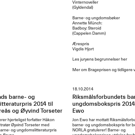
Vinternoveller
(Gyldendal)
Barne- og ungdomsbøker
Annette Münch:
Badboy: Steroid
(Cappelen Damm)
Ærespris
Vigdis Hjort
Les juryens begrunnelser her
Mer om Brageprisen og tidligere 
18.10.2014
åds barne- og
Riksmålsforbundets ba
teraturpris 2014 til
ungdomsbokspris 2014 t
eås og Øyvind Torseter
Ewo
rer hjerteligst forfatter Håkon
Jon Ewo har mottatt Riksmålsforbu
stratør Øyvind Torseter med
barne- og ungdomsbokspris for 
arne- og ungdomslitteraturpris
NORLA
gratulerer! Barne- og
en
Brune
.
ungdomsboksprisen utdeles for 