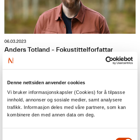
06.03.2023
Anders Totland - Fokustittelforfattar
Vi har gleda av å presentere forfattaren Anders Totland. Han har
skrive romanen
Til jord skal du bli
, som er ein av NORLAs
fokustitlar våren 2023.
Her kan du lese intervjuet vårt med Anders.
Denne nettsiden anvender cookies
Vi bruker informasjonskapsler (Cookies) for å tilpasse
innhold, annonser og sosiale medier, samt analysere
trafikk. Informasjon deles med våre partnere, som kan
kombinere den med annen data om deg.
Samtykkevalg