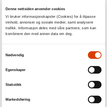
Denne nettsiden anvender cookies
Styrets medlemmer
Vi bruker informasjonskapsler (Cookies) for å tilpasse
innhold, annonser og sosiale medier, samt analysere
Ingvild Kogstad Brodal (nestleder), Den norske
Forleggerforening
trafikk. Informasjon deles med våre partnere, som kan
Evy Tillman, Den norske Forleggerforening
kombinere den med annen data om deg.
Alexander Løken, Norske Barne- og
Ungdomsbokforfattere
Sivert Nesbø, Den norske Forfatterforening
Samtykkevalg
Cathrine Sandnes, Norsk faglitterær forfatter- og
Nødvendig
oversetterforening
Aasta Marie Bjorvand Bjørkøy, Universitetet i Oslo
Andrine Pollen,
NORLA
Egenskaper
Statistikk
Instruks for styret i NORLA
Markedsføring