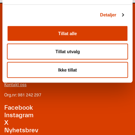
Detaljer
NORLA
Stiftelse for norsk litteratur i utlandet
Tillat alle
Postadresse:
Postboks 1414 Vika
0115 Oslo
Tillat utvalg
Norge
Besøksadresse:
Observatoriegata 1B, 3. etasje
Ikke tillat
0254 Oslo
Kontakt oss
Org.nr: 981 242 297
Facebook
Instagram
X
Nyhetsbrev