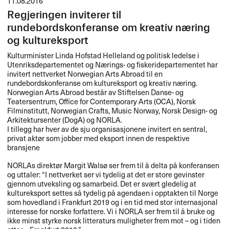
11.08.2016
Regjeringen inviterer til
rundebordskonferanse om kreativ næring
og kultureksport
Kulturminister Linda Hofstad Helleland og politisk ledelse i
Utenriksdepartementet og Nærings- og fiskeridepartementet har
invitert nettverket Norwegian Arts Abroad til en
rundebordskonferanse om kultureksport og kreativ næring.
Norwegian Arts Abroad består av Stiftelsen Danse- og
Teatersentrum, Office for Contemporary Arts (
OCA
), Norsk
Filminstitutt, Norwegian Crafts, Music Norway, Norsk Design- og
Arkitektursenter (DogA) og
NORLA
.
I tillegg har hver av de sju organisasjonene invitert en sentral,
privat aktør som jobber med eksport innen de respektive
bransjene
NORLAs direktør Margit Walsø ser frem til å delta på konferansen
og uttaler: “I nettverket ser vi tydelig at det er store gevinster
gjennom utveksling og samarbeid. Det er svært gledelig at
kultureksport settes så tydelig på agendaen i opptakten til Norge
som hovedland i Frankfurt 2019 og i en tid med stor internasjonal
interesse for norske forfattere. Vi i
NORLA
ser frem til å bruke og
ikke minst styrke norsk litteraturs muligheter frem mot – og i tiden