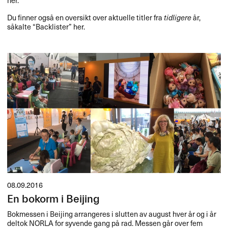
Du finner også en oversikt over aktuelle titler fra
tidligere
år,
såkalte “Backlister” her.
08.09.2016
En bokorm i Beijing
Bokmessen i Beijing arrangeres i slutten av august hver ​å​r og i ​å​r
deltok
NORLA
for syvende gang p​å rad. Messen g​å​r over fem