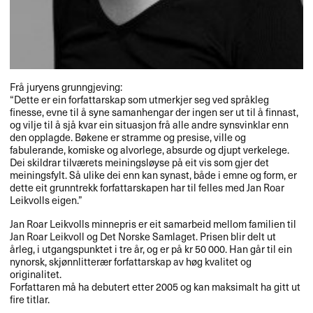
Frå juryens grunngjeving:
“Dette er ein forfattarskap som utmerkjer seg ved språkleg
finesse, evne til å syne samanhengar der ingen ser ut til å finnast,
og vilje til å sjå kvar ein situasjon frå alle andre synsvinklar enn
den opplagde. Bøkene er stramme og presise, ville og
fabulerande, komiske og alvorlege, absurde og djupt verkelege.
Dei skildrar tilværets meiningsløyse på eit vis som gjer det
meiningsfylt. Så ulike dei enn kan synast, både i emne og form, er
dette eit grunntrekk forfattarskapen har til felles med Jan Roar
Leikvolls eigen.”
Jan Roar Leikvolls minnepris er eit samarbeid mellom familien til
Jan Roar Leikvoll og Det Norske Samlaget. Prisen blir delt ut
årleg, i utgangspunktet i tre år, og er på kr 50 000. Han går til ein
nynorsk, skjønnlitterær forfattarskap av høg kvalitet og
originalitet.
Forfattaren må ha debutert etter 2005 og kan maksimalt ha gitt ut
fire titlar.