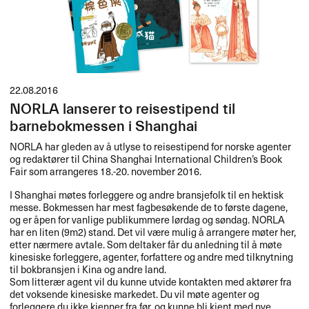
22.08.2016
NORLA lanserer to reisestipend til
barnebokmessen i Shanghai
NORLA
har gleden av å utlyse to reisestipend for norske agenter
og redaktører til China Shanghai International Children’s Book
Fair som arrangeres 18.-20. november 2016.
I Shanghai møtes forleggere og andre bransjefolk til en hektisk
messe. Bokmessen har mest fagbesøkende de to første dagene,
og er åpen for vanlige publikummere lørdag og søndag.
NORLA
har en liten (9m2) stand. Det vil være mulig å arrangere møter her,
etter nærmere avtale. Som deltaker får du anledning til å møte
kinesiske forleggere, agenter, forfattere og andre med tilknytning
til bokbransjen i Kina og andre land.
Som litterær agent vil du kunne utvide kontakten med aktører fra
det voksende kinesiske markedet. Du vil møte agenter og
forleggere du ikke kjenner fra før, og kunne bli kjent med nye