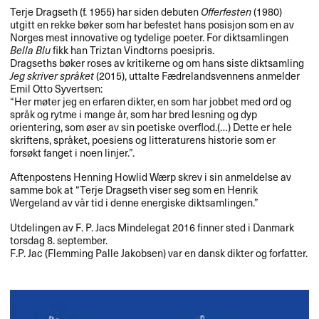
Terje Dragseth (f. 1955) har siden debuten
Offerfesten
(1980)
utgitt en rekke bøker som har befestet hans posisjon som en av
Norges mest innovative og tydelige poeter. For diktsamlingen
Bella Blu
fikk han Triztan Vindtorns poesipris.
Dragseths bøker roses av kritikerne og om hans siste diktsamling
Jeg skriver språket
(2015), uttalte Fædrelandsvennens anmelder
Emil Otto Syvertsen:
“Her møter jeg en erfaren dikter, en som har jobbet med ord og
språk og rytme i mange år, som har bred lesning og dyp
orientering, som øser av sin poetiske overflod.(…) Dette er hele
skriftens, språket, poesiens og litteraturens historie som er
forsøkt fanget i noen linjer.”.
Aftenpostens Henning Howlid Wærp skrev i sin anmeldelse av
samme bok at “Terje Dragseth viser seg som en Henrik
Wergeland av vår tid i denne energiske diktsamlingen.”
Utdelingen av F. P. Jacs Mindelegat 2016 finner sted i Danmark
torsdag 8. september.
F.P. Jac (Flemming Palle Jakobsen) var en dansk dikter og forfatter.