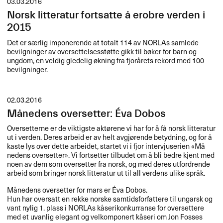
03.03.2016
Norsk litteratur fortsatte å erobre verden i
2015
Det er særlig imponerende at totalt 114 av NORLAs samlede
bevilgninger av oversettelsesstøtte gikk til bøker for barn og
ungdom, en veldig gledelig økning fra fjorårets rekord med 100
bevilgninger.
02.03.2016
Månedens oversetter: Éva Dobos
Oversetterne er de viktigste akt​ø​rene vi har for ​å f​å norsk litteratur
ut i verden. Deres arbeid er av helt avgj​ø​rende betydning, og for ​å
kaste lys over dette arbeidet, startet vi i fjor intervjuserien «​M​å​
nedens oversetter​»​​. Vi fortsetter tilbudet om ​å bli bedre kjent med
noen av dem som oversetter fra norsk, og med deres utfordrende
arbeid som bringer norsk litteratur ut til all verdens ulike spr​å​k.​​
M​å​nedens oversetter for mars er ​É​va Dobos.
Hun har oversatt en rekke norske samtidsforfattere til ungarsk og
vant nylig 1. plass i NORLAs k​å​serikonkurranse for oversettere
med et uvanlig elegant og velkomponert k​å​seri om Jon Fosses