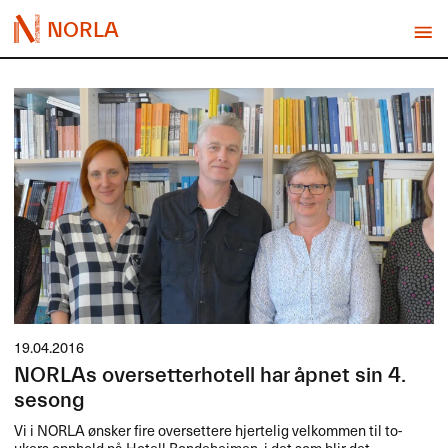
NORLA
19.04.2016
NORLAs oversetterhotell har åpnet sin 4.
sesong
Vi i
NORLA
ønsker fire oversettere hjertelig velkommen til to-
ukers opphold på Hotell Bondeheimen, i det som blir det