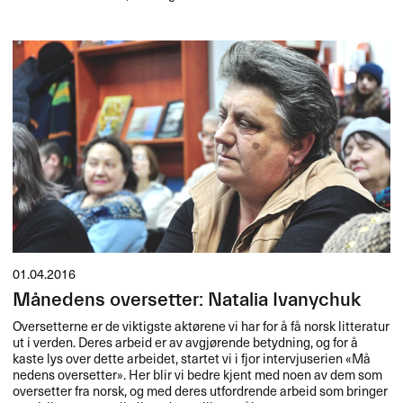
01.04.2016
Månedens oversetter: Natalia Ivanychuk
Oversetterne er de viktigste akt​ø​rene vi har for ​å f​å norsk litteratur
ut i verden. Deres arbeid er av avgj​ø​rende betydning, og for ​å
kaste lys over dette arbeidet, startet vi i fjor intervjuserien «​M​å​
nedens oversetter​»​​. Her blir vi bedre kjent med noen av dem som
oversetter fra norsk, og med deres utfordrende arbeid som bringer