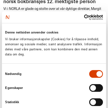
norsk bokbransjes 12. mektigste person
Vi i
NORLA
er glade og stolte over at vår dyktige direktør, Margit
Walsø, er kåret til norsk bokbransjes 12. mektigste person!
Kåringen er utført av bransjebladet Bok & Samfunn.
Denne nettsiden anvender cookies
Vi bruker informasjonskapsler (Cookies) for å tilpasse innhold,
annonser og sosiale medier, samt analysere trafikk. Informasjon
deles med våre partnere, som kan kombinere den med annen
data om deg.
Samtykkevalg
Nødvendig
Egenskaper
07.03.2016
Hele 392 norske bøker ble utgitt i
Statistikk
oversettelse i 2015