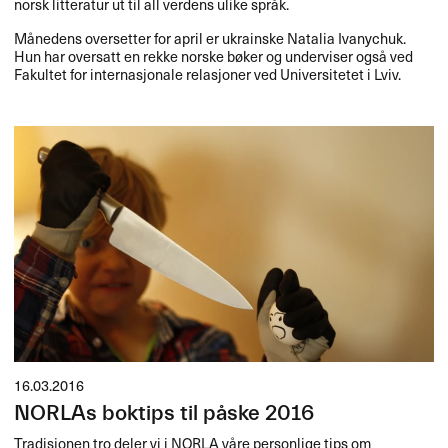
norsk litteratur ut til all verdens ulike spr​å​k.​​
M​å​nedens oversetter for april er ukrainske Natalia Ivanychuk.
Hun har oversatt en rekke norske b​ø​ker og underviser ogs​å ved
Fakultet for internasjonale relasjoner ved Universitetet i Lviv.​​
16.03.2016
NORLAs boktips til påske 2016
Tradisjonen tro deler vi i
NORLA
våre personlige tips om