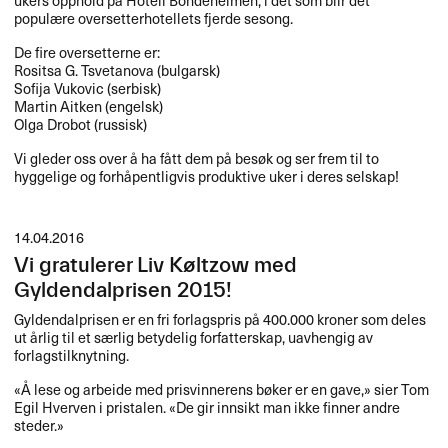
populære oversetterhotellets fjerde sesong.
De fire oversetterne er:
Rositsa G. Tsvetanova (bulgarsk)
Sofija Vukovic (serbisk)
Martin Aitken (engelsk)
Olga Drobot (russisk)
Vi gleder oss over å ha fått dem på besøk og ser frem til to
hyggelige og forhåpentligvis produktive uker i deres selskap!
14.04.2016
Vi gratulerer Liv Køltzow med
Gyldendalprisen 2015!
Gyldendalprisen er en fri forlagspris p​å 400.​​000 kroner som deles
ut ​å​rlig til et s​æ​rlig betydelig forfatterskap, uavhengig av
forlagstilknytning.​​
​«Å lese og arbeide med prisvinnerens b​ø​ker er en gave,​» sier Tom
Egil Hverven i pristalen. «​De gir innsikt man ikke finner andre
steder.​»​​