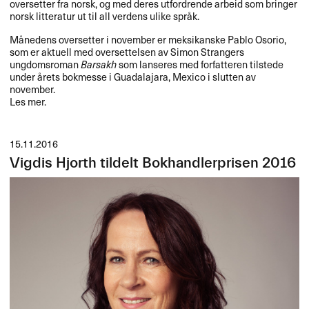
oversetter fra norsk, og med deres utfordrende arbeid som bringer
norsk litteratur ut til all verdens ulike spr​å​k.​​
M​å​nedens oversetter i november er meksikanske Pablo Osorio,
som er aktuell med oversettelsen av Simon Strangers
ungdomsroman
Barsakh
som lanseres med forfatteren tilstede
under ​å​rets bokmesse i Guadalajara, Mexico i slutten av
november.
Les mer.​​
15.11.2016
Vigdis Hjorth tildelt Bokhandlerprisen 2016