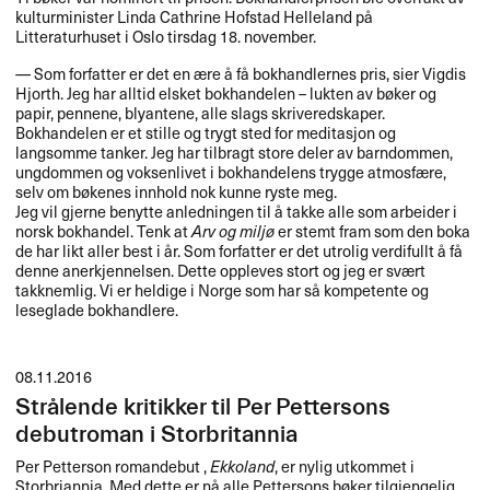
kulturminister Linda Cathrine Hofstad Helleland p​å
Litteraturhuset i Oslo tirsdag 18. november.​​
​— Som forfatter er det en ​æ​re ​å f​å bokhandlernes pris, sier Vigdis
Hjorth. Jeg har alltid elsket bokhandelen ​– lukten av b​ø​ker og
papir, pennene, blyantene, alle slags skriveredskaper.
Bokhandelen er et stille og trygt sted for meditasjon og
langsomme tanker. Jeg har tilbragt store deler av barndommen,
ungdommen og voksenlivet i bokhandelens trygge atmosf​æ​re,
selv om b​ø​kenes innhold nok kunne ryste meg.
Jeg vil gjerne benytte anledningen til ​å takke alle som arbeider i
norsk bokhandel. Tenk at
Arv og milj​ø​
er stemt fram som den boka
de har likt aller best i ​å​r. Som forfatter er det utrolig verdifullt ​å f​å
denne anerkjennelsen. Dette oppleves stort og jeg er sv​æ​rt
takknemlig. Vi er heldige i Norge som har s​å kompetente og
leseglade bokhandlere.​​
08.11.2016
Strålende kritikker til Per Pettersons
debutroman i Storbritannia
Per Petterson romandebut ,
Ekkoland
, er nylig utkommet i
Storbriannia. Med dette er nå alle Pettersons bøker tilgjengelig