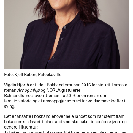
Foto: Kjell Ruben, Palookaville
Vigdis Hjorth er tildelt Bokhandlerprisen 2016 for sin kritikerroste
roman
Arv og milj​ø​
og
NORLA
gratulerer!​​
Bokhandlernes favorittroman fra 2016 er en roman om
familiehistorie og et arveoppgj​ø​r som setter voldsomme krefter i
sving.​​
Det er ansatte i bokhandler over hele landet som har stemt fram
boka som sin favoritt blant ​å​rets norske b​ø​ker innenfor skj​ø​nn- og
generell litteratur.
Ti b​ø​ker var nominert til prisen. Bokhandlerprisen ble overrakt av