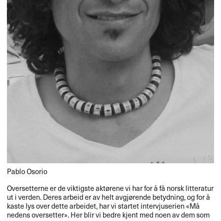
Pablo Osorio
Oversetterne er de viktigste akt​ø​rene vi har for ​å f​å norsk litteratur
ut i verden. Deres arbeid er av helt avgj​ø​rende betydning, og for ​å
kaste lys over dette arbeidet, har vi startet intervjuserien «​M​å​
nedens oversetter​»​​. Her blir vi bedre kjent med noen av dem som