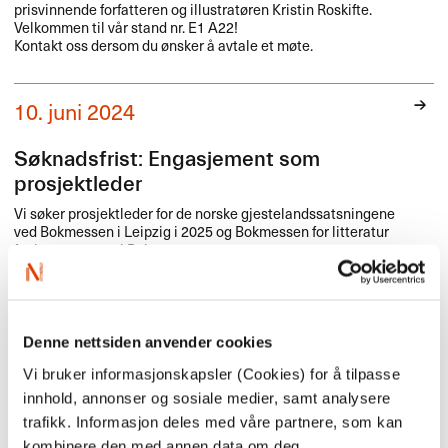
prisvinnende forfatteren og illustratøren Kristin Roskifte.
Velkommen til vår stand nr. E1 A22!
Kontakt oss dersom du ønsker å avtale et møte.
10. juni 2024
Søknadsfrist: Engasjement som
prosjektleder
Vi søker prosjektleder for de norske gjestelandssatsningene
ved Bokmessen i Leipzig i 2025 og Bokmessen for litteratur
for barn og unge i Bologna 2026.
4.- 7. juni 2024
Denne nettsiden anvender cookies
Oslo
Vi bruker informasjonskapsler (Cookies) for å tilpasse
Fellowship i Oslo - Skjønnlitteratur for
innhold, annonser og sosiale medier, samt analysere
voksne
trafikk. Informasjon deles med våre partnere, som kan
4.-7. juni går NORLAs Fellowship av stabelen, denne gang i
kombinere den med annen data om deg.