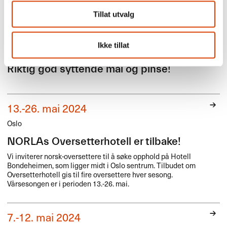
NORLA
holder stengt fredag 17. mai og andre pinsedag,
Tillat utvalg
mandag 20. mai.
Vi er tilbake tirsdag 21. mai.
Ikke tillat
Riktig god syttende mai og pinse!
13.-26. mai 2024
Oslo
NORLAs Oversetterhotell er tilbake!
Vi inviterer norsk-oversettere til å søke opphold på Hotell
Bondeheimen, som ligger midt i Oslo sentrum. Tilbudet om
Oversetterhotell gis til fire oversettere hver sesong.
Vårsesongen er i perioden 13.-26. mai.
7.-12. mai 2024