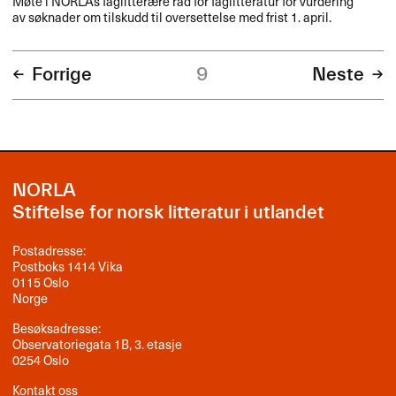
Møte i NORLAs faglitterære råd for faglitteratur for vurdering
av søknader om tilskudd til oversettelse med frist 1. april.
Forrige
9
Neste
NORLA
Stiftelse for norsk litteratur i utlandet
Postadresse:
Postboks 1414 Vika
0115 Oslo
Norge
Besøksadresse:
Observatoriegata 1B, 3. etasje
0254 Oslo
Kontakt oss