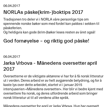
06.04.2017
NORLAs påske(krim-)boktips 2017
Tradisjonen tro deler vi i
NORLA
våre personlige tips om
spennende norske bøker som med fordel kan pakkes i sekken til
påskeferien.
Og heldigvis kan gode (krim-)bøker leses resten av året også!
God fornøyelse – og riktig god påske!
06.04.2017
Jarka Vrbova - Månedens oversetter april
2017
Oversetterne er de viktigste akt​ø​rene vi har for ​å f​å norsk litteratur
ut i verden. Deres arbeid er av helt avgj​ø​rende betydning, og for ​å
kaste lys over dette arbeidet, startet vi i januar 2015
intervjuserien «​M​å​nedens oversetter​»​​. Her blir vi bedre kjent med
oversettere fra norsk, og deres utfordrende arbeid som bringer
norsk litteratur ut til all verdens ulike spr​å​k.​​
M​å​nedens oversetter for april er Jarka Vrbova. Hun har oversatt