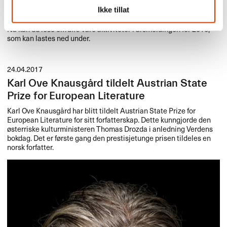
Det skjedde veldig mye spennende i
NORLA
i løpet av 2016 og
nok en gang nådde bevilget oversettelsesstøtte til norske titler ny
Ikke tillat
rekord (les mer).
Nå kan du lese om
alle
våre aktiviteter i årsmeldingen for 2016,
som kan lastes ned under.
24.04.2017
Karl Ove Knausgård tildelt Austrian State
Prize for European Literature
Karl Ove Knausgård har blitt tildelt Austrian State Prize for
European Literature for sitt forfatterskap. Dette kunngjorde den
østerriske kulturministeren Thomas Drozda i anledning Verdens
bokdag. Det er første gang den prestisjetunge prisen tildeles en
norsk forfatter.