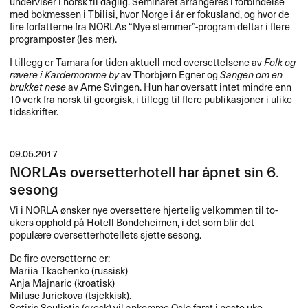
underviser i norsk til daglig. Seminaret arrangeres i forbindelse
med bokmessen i Tbilisi, hvor Norge i ​å​r er fokusland, og hvor de
fire forfatterne fra NORLAs ​“​Nye stemmer​”​-program deltar i flere
programposter (les mer).​​
I tillegg er Tamara for tiden aktuell med oversettelsene av
Folk og
r​ø​vere i Kardemomme by
av Thorbj​ø​rn Egner og
Sangen om en
brukket nese
av Arne Svingen. Hun har oversatt intet mindre enn
10 verk fra norsk til georgisk, i tillegg til flere publikasjoner i ulike
tidsskrifter.​​
09.05.2017
NORLAs oversetterhotell har åpnet sin 6.
sesong
Vi i
NORLA
ønsker nye oversettere hjertelig velkommen til to-
ukers opphold på Hotell Bondeheimen, i det som blir det
populære oversetterhotellets sjette sesong.
De fire oversetterne er:
Mariia Tkachenko (russisk)
Anja Majnaric (kroatisk)
Miluse Jurickova (tsjekkisk).
Sotiris Souliotis (gresk) vil ankomme Oslo først i neste uke.