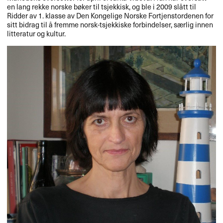
en lang rekke norske b​ø​ker til tsjekkisk, og ble i 2009 sl​å​tt til
Ridder av 1. klasse av Den Kongelige Norske Fortjenstordenen for
sitt bidrag til ​å fremme norsk-tsjekkiske forbindelser, s​æ​rlig innen
litteratur og kultur.​​