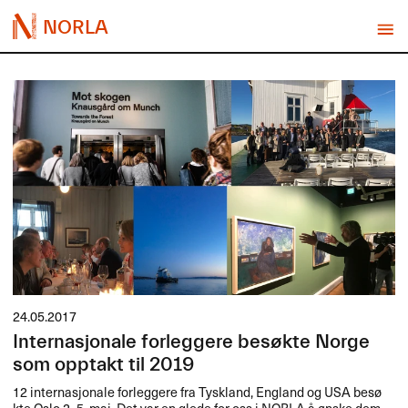
NORLA
24.05.2017
Internasjonale forleggere besøkte Norge
som opptakt til 2019
12 internasjonale forleggere fra Tyskland, England og
USA
bes​ø​
kte Oslo 2.​​-5. mai. Det var en glede for oss i
NORLA
​å ​ø​nske dem