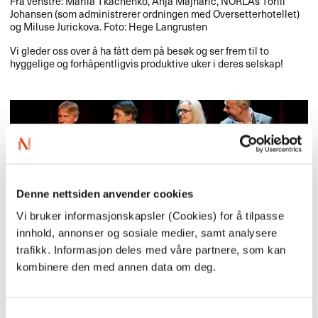
Fra venstre: Mariia Tkachenko, Anja Majnaric, NORLAs Torill
Johansen (som administrerer ordningen med Oversetterhotellet)
og Miluse Jurickova. Foto: Hege Langrusten
Vi gleder oss over å ha fått dem på besøk og ser frem til to
hyggelige og forhåpentligvis produktive uker i deres selskap!
Denne nettsiden anvender cookies
Vi bruker informasjonskapsler (Cookies) for å tilpasse
innhold, annonser og sosiale medier, samt analysere
trafikk. Informasjon deles med våre partnere, som kan
kombinere den med annen data om deg.
27.04.2017
Vi er i gang!
Samtykkevalg