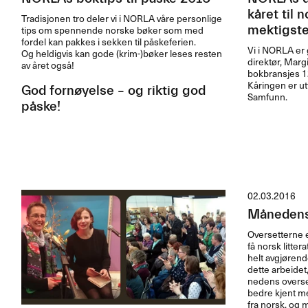
kåret til 
Tradisjonen tro deler vi i
NORLA
våre personlige
tips om spennende norske bøker som med
mektigste
fordel kan pakkes i sekken til påskeferien.
Vi i
NORLA
er 
Og heldigvis kan gode (krim-)bøker leses resten
direktør, Margi
av året også!
bokbransjes 1
Kåringen er ut
God fornøyelse – og riktig god
Samfunn.
påske!
02.03.2016
Månedens 
Oversetterne er 
f​å norsk litte
helt avgj​ø​ren
dette arbeidet, 
nedens oversette
bedre kjent m
fra norsk, og