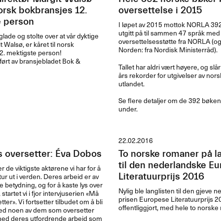
norsk bokbransjes 12.
oversettelse i 2015
 person
I løpet av 2015 mottok
NORLA
392
utgitt på til sammen 47 språk med
glade og stolte over at vår dyktige
oversettelsesstøtte fra
NORLA
(og
t Walsø, er kåret til norsk
Norden: fra Nordisk Ministerråd).
2. mektigste person!
ført av bransjebladet Bok &
Tallet har aldri vært høyere, og slår 
års rekorder for utgivelser av norsk 
utlandet.
Se flere detaljer om de 392 bøken
under.
22.02.2016
oversetter: Éva Dobos
To norske romaner på l
til den nederlandske E
de viktigste akt​ø​rene vi har for ​å
ratur ut i verden. Deres arbeid er av
Literatuurprijs 2016
de betydning, og for ​å kaste lys over
Nylig ble langlisten til den gjeve 
startet vi i fjor intervjuserien «​M​å​
prisen Europese Literatuurprijs 2
r​»​​. Vi fortsetter tilbudet om ​å bli
offentliggjort, med hele to norske
ed noen av dem som oversetter
 med deres utfordrende arbeid som