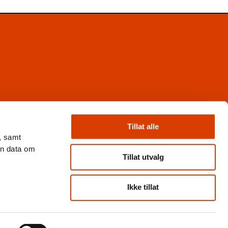
Facebook
Instagram
Tillat alle
X
, samt
Nyhetsbrev
en data om
Books from Norway
Tillat utvalg
Flickr
Ikke tillat
Personvern og cookies