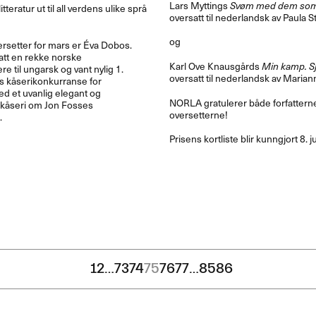
Lars Myttings
Svøm med dem som
tteratur ut til all verdens ulike spr​å​
oversatt til nederlandsk av Paula 
og
rsetter for mars er ​É​va Dobos.
att en rekke norske
Karl Ove Knausgårds
Min kamp. Sj
re til ungarsk og vant nylig 1.
oversatt til nederlandsk av Maria
 k​å​serikonkurranse for
d et uvanlig elegant og
NORLA
gratulerer både forfattern
​å​seri om Jon Fosses
oversetterne!
​
Prisens kortliste blir kunngjort 8. ju
1
2
…
73
74
75
76
77
…
85
86