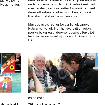
dette arbeidet, startet vi i fjor intervjuserien «​M​å​
elle titler fra
nedens oversetter​»​​. Her blir vi bedre kjent med
ulike genre her.
noen av dem som oversetter fra norsk, og med
deres utfordrende arbeid som bringer norsk
litteratur ut til all verdens ulike spr​å​k.​​
M​å​nedens oversetter for april er ukrainske
Natalia Ivanychuk. Hun har oversatt en rekke
norske b​ø​ker og underviser ogs​å ved Fakultet
for internasjonale relasjoner ved Universitetet i
Lviv.​​
03.03.2016
le utgitt i
"Nye stemmer" –