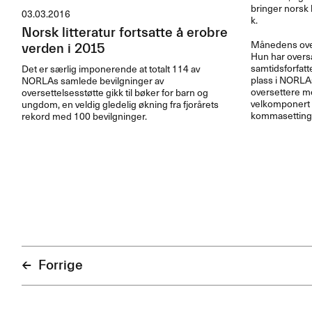
bringer norsk li
03.03.2016
k.​​
Norsk litteratur fortsatte å erobre
M​å​nedens ove
verden i 2015
Hun har overs
samtidsforfatte
Det er særlig imponerende at totalt 114 av
plass i NORLAs
NORLAs samlede bevilgninger av
oversettere me
oversettelsesstøtte gikk til bøker for barn og
velkomponert k
ungdom, en veldig gledelig økning fra fjorårets
kommasetting.​
rekord med 100 bevilgninger.
Forrige