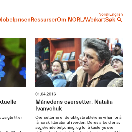
Norsk
English
Nobelprisen
Ressurser
Om NORLA
Veikart
Søk
01.04.2016
tuelle
Månedens oversetter: Natalia
6
Ivanychuk
valgte titler
Oversetterne er de viktigste akt​ø​rene vi har for ​å
f​å norsk litteratur ut i verden. Deres arbeid er av
avgj​ø​rende betydning, og for ​å kaste lys over