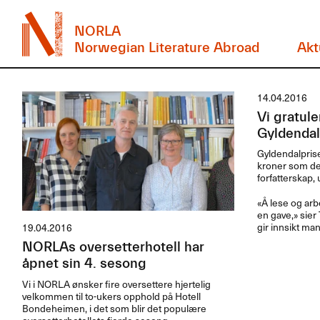
NORLA
Norwegian Literature Abroad
Akt
14.04.2016
Vi gratul
Gyldendal
Gyldendalprisen
kroner som deles
forfatterskap, 
​«Å lese og ar
en gave,​» sier
gir innsikt man 
19.04.2016
NORLAs oversetterhotell har
åpnet sin 4. sesong
Vi i
NORLA
ønsker fire oversettere hjertelig
velkommen til to-ukers opphold på Hotell
Bondeheimen, i det som blir det populære