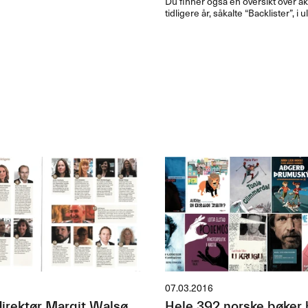
Du finner også en oversikt over aktu
tidligere år, såkalte “Backlister”, i 
07.03.2016
rektør Margit Walsø
Hele 392 norske bøker b