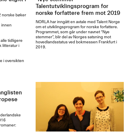
Talentutviklingsprogram for
norske forfattere frem mot 2019
 norske bøker
NORLA
har inngått en avtale med Talent Norge
 innen
om et utviklingsprogram for norske forfattere.
Programmet, som går under navnet “Nye
stemmer”, blir del av Norges satsning mot
alle tidligere
hovedlandsstatus ved bokmessen Frankfurt i
litteratur i
2019.
e i oversikten
anglisten
uropese
nederlandske
016
 romaner: