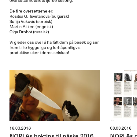
oversetterhotellets fjerde sesong.
De fire oversetterne er:
Rositsa G. Tsvetanova (bulgarsk)
Sofija Vukovic (serbisk)
Martin Aitken (engelsk)
Olga Drobot (russisk)
Vi gleder oss over å ha fått dem på besøk og ser
frem til to hyggelige og forhåpentligvis
produktive uker i deres selskap!
16.03.2016
08.03.2016
NORLAs boktips til påske 2016
NORLAs di