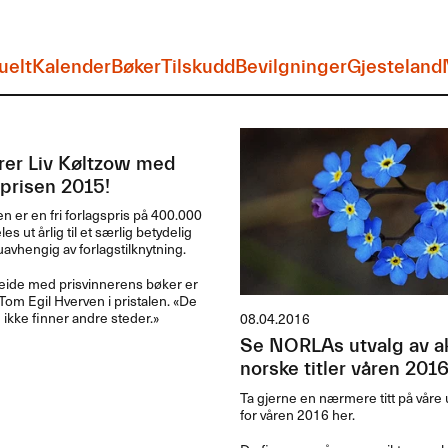
uelt
Kalender
Bøker
Tilskudd
Bevilgninger
Gjesteland
erer Liv Køltzow med
prisen 2015!
 er en fri forlagspris p​å 400.​​000
 ut ​å​rlig til et s​æ​rlig betydelig
uavhengig av forlagstilknytning.​​
beide med prisvinnerens b​ø​ker er
 Tom Egil Hverven i pristalen. «​De
ikke finner andre steder.​»​​
08.04.2016
Se NORLAs utvalg av ak
norske titler våren 201
Ta gjerne en nærmere titt på våre ut
for våren 2016 her.