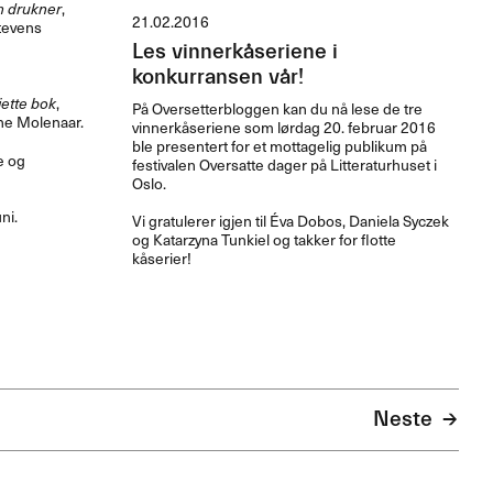
 drukner
,
21.02.2016
Stevens
Les vinnerkåseriene i
konkurransen vår!
ette bok
,
På Oversetterbloggen kan du nå lese de tre
nne Molenaar.
vinnerkåseriene som lørdag 20. februar 2016
ble presentert for et mottagelig publikum på
e og
festivalen Oversatte dager på Litteraturhuset i
Oslo.
ni.
Vi gratulerer igjen til Éva Dobos, Daniela Syczek
og Katarzyna Tunkiel og takker for flotte
kåserier!
Neste