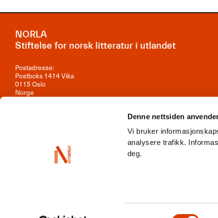
NORLA
Stiftelse for norsk litteratur i utlandet
Postadresse:
Postboks 1414 Vika
0115 Oslo
Norge
Besøksadresse:
Observatoriegata 1B, 3. etasje
Denne nettsiden anvende
0254 Oslo
Vi bruker informasjonskaps
Kontakt oss
analysere trafikk. Inform
deg.
Org.nr: 981 242 297
NORLA er en del av
Norwegian Arts Abroad
,
ENLIT
,
NordLit
Samtykkevalg