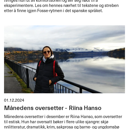
eksperimentere. Les om hennes nærhet til tekstene og streben
etter å finne igjen Fosse-rytmen i det spanske språket.
01.12.2024
Månedens oversetter - Riina Hanso
M​å​nedens oversetter i desember er Riina Hanso, som oversetter
til estisk. Hun har oversatt b​ø​ker i flere ulike sjangre: skj​ø​
nnlitteratur, dramatikk, krim, sakprosa og barne- og ungdomsb​ø​