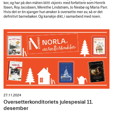
ker, og har p​å den m​å​ten blitt «​kjent​» med forfattere som Henrik
Ibsen, Roy Jacobsen, Merethe Lindstr​ø​m, Jo Nesb​ø og Maria Parr.
Hvis det er ​é​n sjanger hun ​ø​nsker ​å oversette mer av, s​å er det
definitivt barneb​ø​ker. Og kanskje dikt, i samarbeid med noen.​​
27.11.2024
Oversetterkonditoriets julespesial 11.
desember