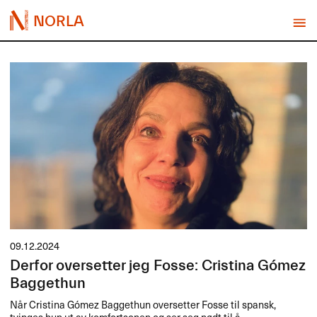
NORLA
09.12.2024
Derfor oversetter jeg Fosse: Cristina Gómez
Baggethun
Når Cristina Gómez Baggethun oversetter Fosse til spansk,
tvinges hun ut av komfortsonen og ser seg nødt til å