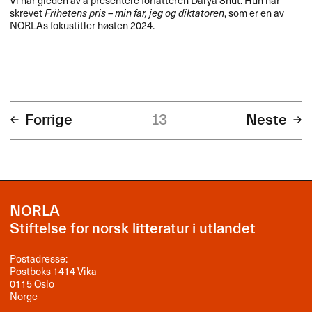
skrevet
Frihetens pris – min far, jeg og diktatoren
, som er en av
NORLAs fokustitler høsten 2024.
Forrige
13
Neste
NORLA
Stiftelse for norsk litteratur i utlandet
Postadresse:
Postboks 1414 Vika
0115 Oslo
Norge