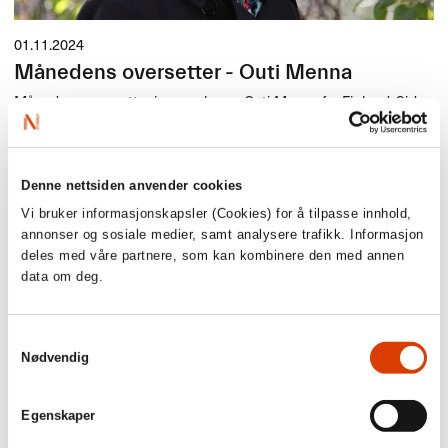
01.11.2024
Månedens oversetter - Outi Menna
Månedens oversetter i november er Outi Menna fra Finland. Siden
1998 har hun oversatt over 200 bøker fra norsk, svensk og dansk
til finsk – mye skjønnlitteratur for voksne, men også barne- og
ungdomsbøker. Outi har magistergrad i nordiske språk og nordisk
litteratur fra universitetet i Helsinki, og hun har jobbet som
Denne nettsiden anvender cookies
litterær oversetter siden studietiden.
Vi bruker informasjonskapsler (Cookies) for å tilpasse innhold,
annonser og sosiale medier, samt analysere trafikk. Informasjon
deles med våre partnere, som kan kombinere den med annen
data om deg.
Samtykkevalg
Nødvendig
Egenskaper