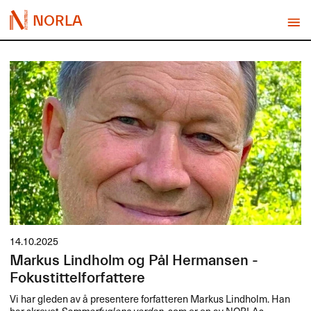
NORLA
14.10.2025
Markus Lindholm og Pål Hermansen -
Fokustittelforfattere
Vi har gleden av å presentere forfatteren Markus Lindholm. Han
har skrevet
Sommerfuglens verden
, som er en av NORLAs