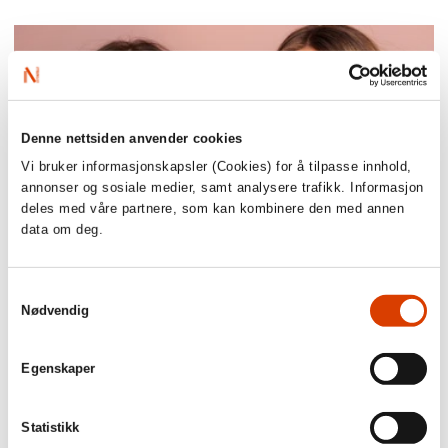
Denne nettsiden anvender cookies
Vi bruker informasjonskapsler (Cookies) for å tilpasse innhold,
annonser og sosiale medier, samt analysere trafikk. Informasjon
deles med våre partnere, som kan kombinere den med annen
data om deg.
14.10.2025
Samtykkevalg
Randi Fuglehaug, Anne Gunn Halvorsen og
Nødvendig
Esra Caroline Røise - Fokustittelforfattere
Vi har gleden av å presentere forfatterne Randi Fuglehaug og
Egenskaper
Anne Gunn Halvorsen. De har skrevet
Starlet
, som er en av
NORLAs fokustitler høsten 2025. Boken er illustrert av Esra
Caroline Røise.
Statistikk